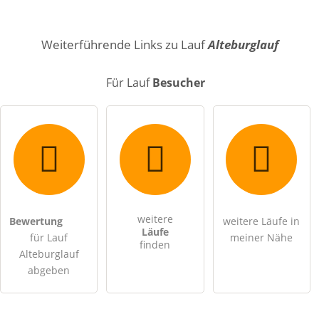
Name
Weiterführende Links zu Lauf
Alteburglauf
Für Lauf
Besucher
E-Mail-Adresse (wird nicht veröffentlicht)
weitere
Bewertung
weitere Läufe in
Hiermit akzeptiere ich die
AGB
.
Läufe
für Lauf
meiner Nähe
finden
Alteburglauf
Die
Datenschutzerklärung
habe ich zur Kenntnis genommen.
abgeben
öffentliche Frage stellen
Abbrechen