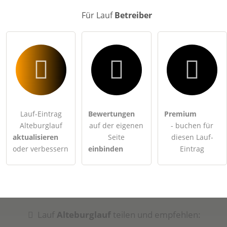
Hinweis:
Bitte beachten Sie, öffentliche Fragen sind
für alle
Besucher sichtbar
.
Für Lauf
Betreiber
Klicken Sie hier um eine
individuelle Frage
an den Lauf-
Eintrag zu stellen
.
Lauf-Eintrag
Bewertungen
Premium
Alteburglauf
auf der eigenen
- buchen für
aktualisieren
Seite
diesen Lauf-
oder verbessern
einbinden
Eintrag
Lauf
Alteburglauf
teilen und empfehlen: