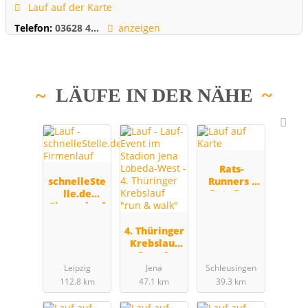
Lauf auf der Karte
Telefon:
03628 4...
anzeigen
LÄUFE IN DER NÄHE
Rats-
schnelleSte
Runners -
lle.de
Rats Run
Firmenlauf
Schleusinge
n
4. Thüringer
Krebslauf
"run &
walk"
Leipzig
Jena
Schleusingen
112.8 km
47.1 km
39.3 km