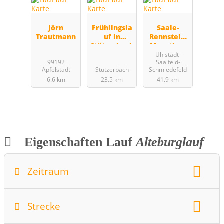
Jörn
Frühlingsla
Saale-
Trautmann
uf in
Rennsteig-
Stützerbach
Marathon
Uhlstädt-
99192
Saalfeld-
Apfelstädt
Stützerbach
Schmiedefeld
6.6 km
23.5 km
41.9 km
Eigenschaften Lauf
Alteburglauf
Zeitraum
Wochentag:
Monat:
April
Strecke
Datum:
30.04.2015
Startzeit:
17