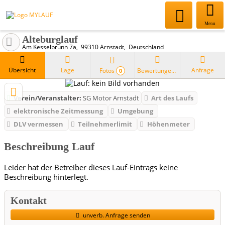
Menu
Alteburglauf
Am Kesselbrunn 7a
99310
Arnstadt
Deutschland
Übersicht
Lage
Anfrage
Fotos
Bewertungen
0
Verein/Veranstalter:
SG Motor Arnstadt
Art des Laufs
elektronische Zeitmessung
Umgebung
DLV vermessen
Teilnehmerlimit
Höhenmeter
Beschreibung Lauf
Leider hat der Betreiber dieses Lauf-Eintrags keine
Beschreibung hinterlegt.
Kontakt
unverb. Anfrage senden