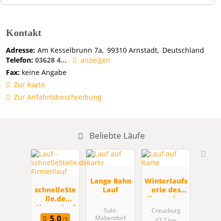
Kontakt
Adresse:
Am Kesselbrunn 7a
99310
Arnstadt
Deutschland
Telefon:
03628 4...
anzeigen
Fax:
keine Angabe
Zur Karte
Zur Anfahrtsbeschreibung
Beliebte Läufe
Lange Bahn
Winterlaufs
schnelleSte
Lauf
erie des
lle.de
Eisenacher
Firmenlauf
LV -
Suhl-
Creuzburg
Creuzburg
Mäbendorf
47.7 km