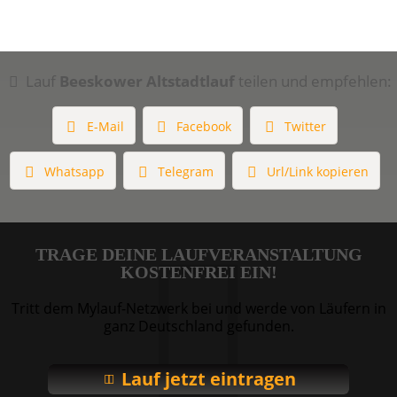
Lauf
Beeskower Altstadtlauf
teilen und empfehlen:
E-Mail
Facebook
Twitter
Whatsapp
Telegram
Url/Link kopieren
TRAGE DEINE LAUFVERANSTALTUNG
KOSTENFREI EIN!
Tritt dem Mylauf-Netzwerk bei und werde von Läufern in
ganz Deutschland gefunden.
Lauf jetzt eintragen