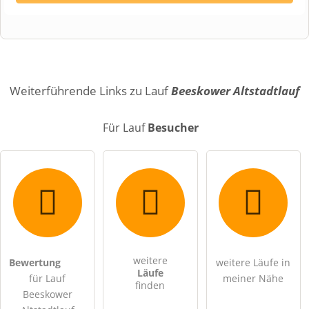
Vorname
Name
Weiterführende Links zu Lauf
Beeskower Altstadtlauf
Für Lauf
Besucher
E-Mail-Adresse (wird nicht veröffentlicht)
weitere
Bewertung
weitere Läufe in
Hiermit akzeptiere ich die
AGB
.
Läufe
für Lauf
meiner Nähe
finden
Beeskower
Die
Datenschutzerklärung
habe ich zur Kenntnis genommen.