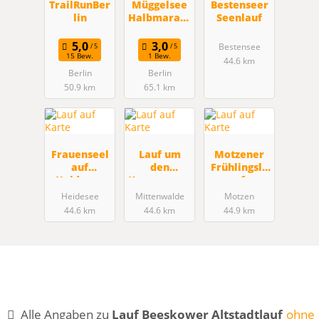
TrailRunBer
Müggelsee
Bestenseer
lin
Halbmarath
Seenlauf
on
Bestensee
15 Bew.
1 Bew.
44.6 km
Berlin
Berlin
50.9 km
65.1 km
Frauenseel
Lauf um
Motzener
auf
den
Frühlingsla
Heidesee
Krummense
uf
e
Heidesee
Mittenwalde
Motzen
44.6 km
44.6 km
44.9 km
Alle Angaben zu
Lauf Beeskower Altstadtlauf
ohne