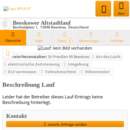
Menu
Beeskower Altstadtlauf
Bertholdplatz 1
15848
Beeskow
Deutschland
Übersicht
Lage
Anfrage
Fotos
Bewertungen
0
Verein/Veranstalter:
SV Preußen 90 Beeskow
Art des Laufs
elektronische Zeitmessung
Umgebung
DLV vermessen
Teilnehmerlimit
Höhenmeter
Beschreibung Lauf
Leider hat der Betreiber dieses Lauf-Eintrags keine
Beschreibung hinterlegt.
Kontakt
unverb. Anfrage senden