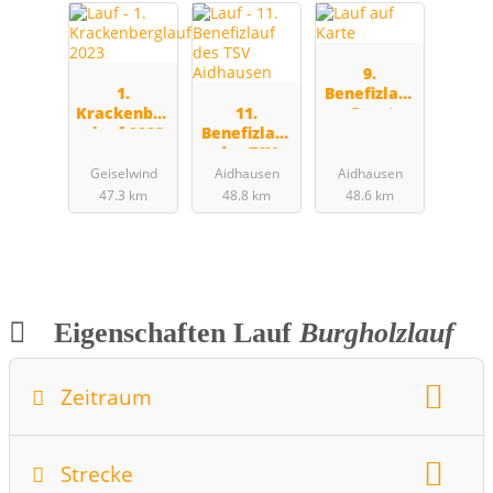
9.
1.
Benefizlauf
Krackenber
11.
zu Gunsten
glauf 2023
Benefizlauf
der Stiftung
des TSV
KinderHerz
Aidhausen
Geiselwind
Aidhausen
Aidhausen
47.3 km
48.8 km
48.6 km
Eigenschaften Lauf
Burgholzlauf
Zeitraum
Wochentag:
Monat:
Juni
Strecke
Datum:
21.06.2015
Startzeit:
8.3