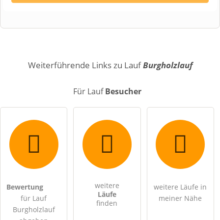
Vorname
Name
Weiterführende Links zu Lauf
Burgholzlauf
Für Lauf
Besucher
E-Mail-Adresse (wird nicht veröffentlicht)
weitere
Bewertung
weitere Läufe in
Hiermit akzeptiere ich die
AGB
.
Läufe
für Lauf
meiner Nähe
finden
Burgholzlauf
Die
Datenschutzerklärung
habe ich zur Kenntnis genommen.