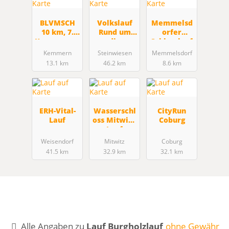
BLVMSCH
Volkslauf
Memmelsd
10 km, 7.
Rund um
orfer
Kemmerner
die
Schlosslauf
Kuckucksla
Ködeltalspe
Kemmern
Steinwiesen
Memmelsdorf
uf
rre
13.1 km
46.2 km
8.6 km
ERH-Vital-
Wasserschl
CityRun
Lauf
oss Mitwitz-
Coburg
Lauf
Weisendorf
Mitwitz
Coburg
41.5 km
32.9 km
32.1 km
Alle Angaben zu
Lauf Burgholzlauf
ohne Gewähr