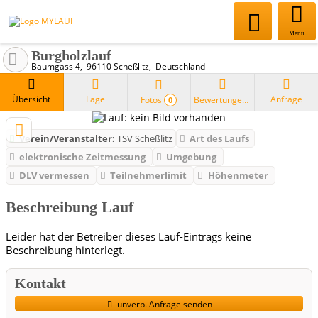
Menu
Burgholzlauf
Baumgass 4
96110
Scheßlitz
Deutschland
Übersicht
Lage
Anfrage
Fotos
Bewertungen
0
Verein/Veranstalter:
TSV Scheßlitz
Art des Laufs
elektronische Zeitmessung
Umgebung
DLV vermessen
Teilnehmerlimit
Höhenmeter
Beschreibung Lauf
Leider hat der Betreiber dieses Lauf-Eintrags keine
Beschreibung hinterlegt.
Kontakt
unverb. Anfrage senden