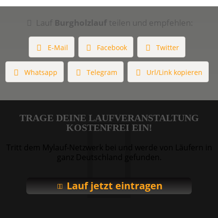
Lauf
Burgholzlauf
teilen und empfehlen:
E-Mail
Facebook
Twitter
Whatsapp
Telegram
Url/Link kopieren
TRAGE DEINE LAUFVERANSTALTUNG
KOSTENFREI EIN!
Tritt dem Mylauf-Netzwerk bei und werde von Läufern in
ganz Deutschland gefunden.
Lauf jetzt eintragen