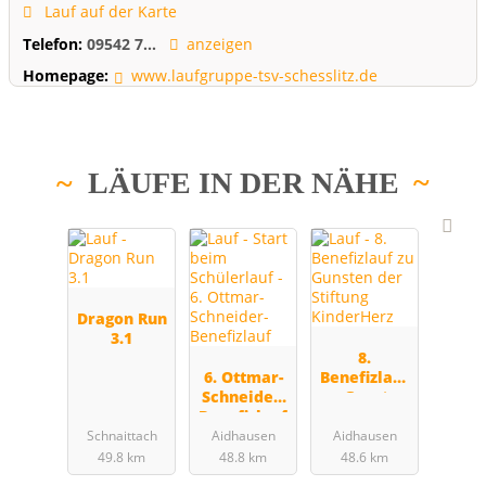
Lauf auf der Karte
Telefon:
09542 7...
anzeigen
Homepage:
www.laufgruppe-tsv-schesslitz.de
LÄUFE IN DER NÄHE
Dragon Run
3.1
8.
6. Ottmar-
Benefizlauf
Schneider-
zu Gunsten
Benefizlauf
der Stiftung
KinderHerz
Schnaittach
Aidhausen
Aidhausen
49.8 km
48.8 km
48.6 km