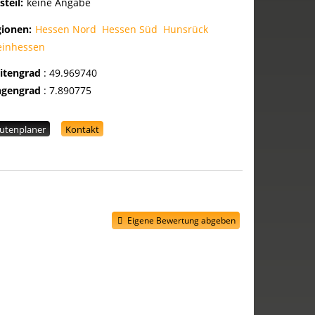
steil:
keine Angabe
gionen:
Hessen Nord
Hessen Süd
Hunsrück
einhessen
eitengrad
:
49.969740
ngengrad
:
7.890775
utenplaner
Kontakt
Eigene Bewertung abgeben