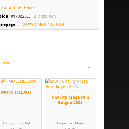
Lauf auf der Karte
lefon:
0170223...
anzeigen
mepage:
WWW.CMRBINGEN.DE
E
MOSCHELLAUF
Charity Mega Run
Bingen 2025
Heiligenmoschel
Bingen am Rhein
47.1 km
0.0 km