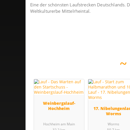
Eine der schönsten Laufstrecken Deutschlands. D
Weltkulturerbe Mittelrheintal.
Weinbergslauf-
Hochheim
17. Nibelungenla
Worms
Hochheim am Main
Worms
32.2 km
50.7 km