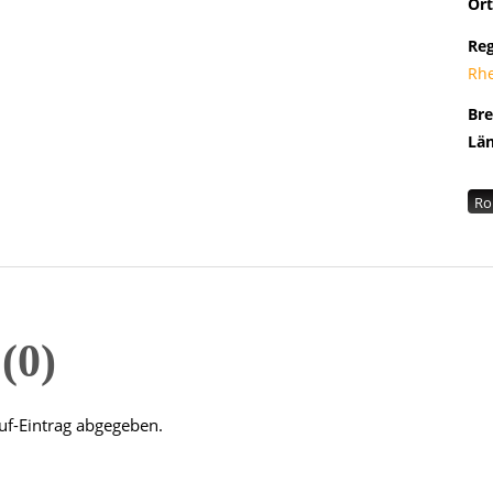
Ort
Re
Rh
Br
Lä
Ro
n
0
uf-Eintrag abgegeben.