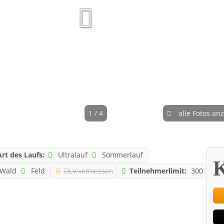
1 / 4
alle Fotos an
Art des Laufs:
Ultralauf
Sommerlauf
K
Wald
Feld
DLV vermessen
Teilnehmerlimit:
300