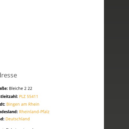
dresse
raße:
Bleiche 2 22
tleitzahl:
PLZ 55411
dt:
Bingen am Rhein
ndesland:
Rheinland-Pfalz
nd:
Deutschland