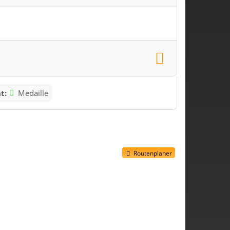
t:
Medaille
Routenplaner