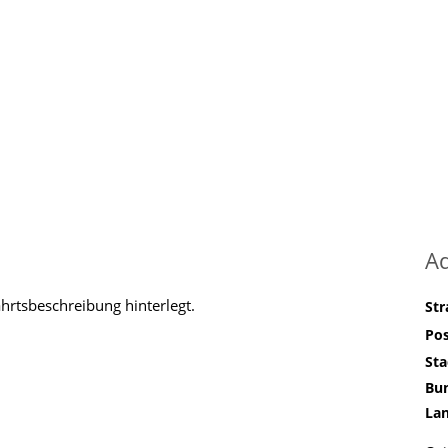
A
ahrtsbeschreibung hinterlegt.
St
Pos
Sta
Bu
La