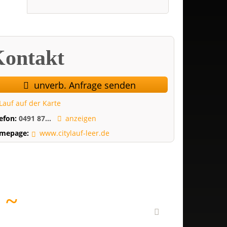
ontakt
unverb. Anfrage senden
Lauf auf der Karte
lefon:
0491 87...
anzeigen
mepage:
www.citylauf-leer.de
E