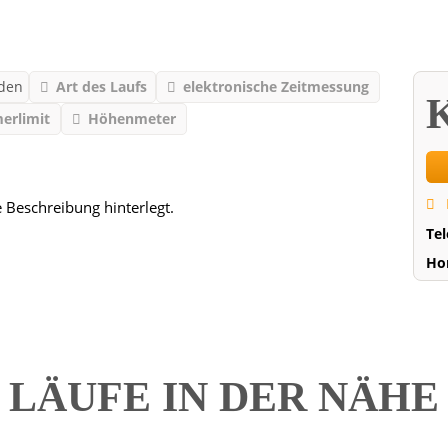
mden
Art des Laufs
elektronische Zeitmessung
K
erlimit
Höhenmeter
e Beschreibung hinterlegt.
Te
Ho
LÄUFE IN DER NÄH