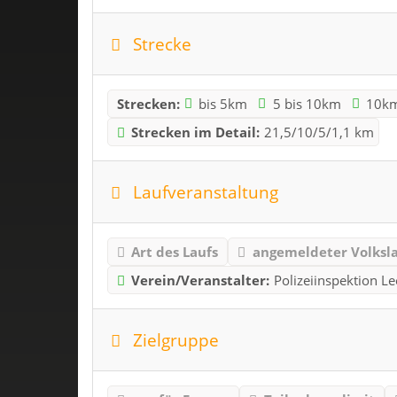
Strecke
Strecken:
bis 5km
5 bis 10km
10k
Strecken im Detail:
21,5/10/5/1,1 km
Laufveranstaltung
Art des Laufs
angemeldeter Volksl
Verein/Veranstalter:
Polizeiinspektion 
Zielgruppe