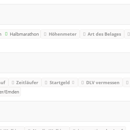
m
Halbmarathon
Höhenmeter
Art des Belages
auf
Zeitläufer
Startgeld
DLV vermessen
Leer/Emden