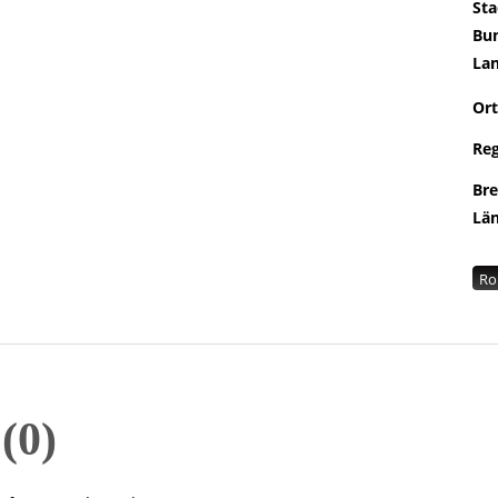
Sta
Bu
La
Ort
Re
Br
Lä
Ro
n
0