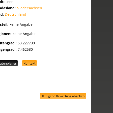
dt:
Leer
ndesland:
Niedersachsen
nd:
Deutschland
steil:
keine Angabe
gionen:
keine Angabe
eitengrad
:
53.227790
ngengrad
:
7.462580
utenplaner
Kontakt
Eigene Bewertung abgeben