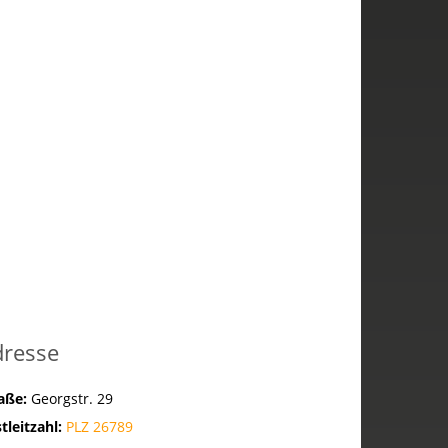
dresse
raße:
Georgstr. 29
tleitzahl:
PLZ 26789