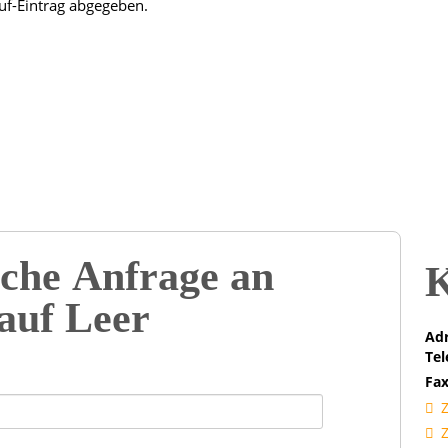
uf-Eintrag abgegeben.
che Anfrage an
K
lauf Leer
Adr
Tel
Fax