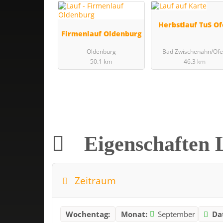
Herbstlauf TuS O
Firmenlauf Oldenburg
Oldenburg
Bad Zwischenahn/Of
50.1 km
46.3 km
Eigenschaften 
Zeitraum
Wochentag:
Monat:
September
Da