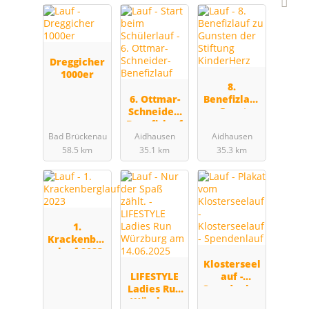
Dreggicher
1000er
8.
6. Ottmar-
Benefizlauf
Schneider-
zu Gunsten
Benefizlauf
der Stiftung
KinderHerz
Bad Brückenau
Aidhausen
Aidhausen
58.5 km
35.1 km
35.3 km
1.
Krackenber
glauf 2023
Klosterseel
LIFESTYLE
auf -
Ladies Run
Spendenlau
Würzburg
f