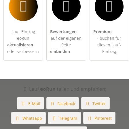
Lauf-Eintrag
Bewertungen
Premium
eoRun
auf der eigenen
- buchen für
aktualisieren
Seite
diesen Lauf-
oder verbessern
einbinden
Eintrag
Lauf
eoRun
teilen und empfehlen:
E-Mail
Facebook
Twitter
Whatsapp
Telegram
Pinterest