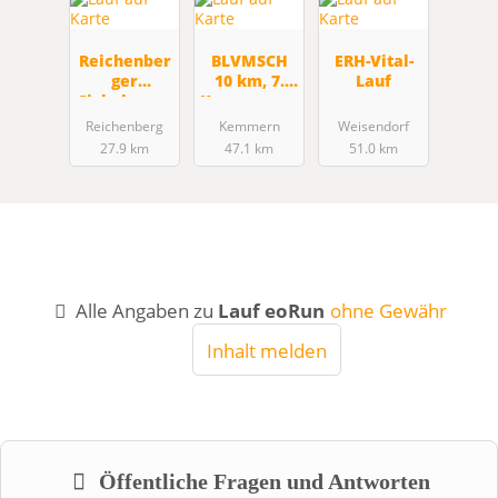
Reichenber
BLVMSCH
ERH-Vital-
ger
10 km, 7.
Lauf
Sichelsgrun
Kemmerner
dlauf
Kuckucksla
Reichenberg
Kemmern
Weisendorf
uf
27.9 km
47.1 km
51.0 km
Alle Angaben zu
Lauf eoRun
ohne Gewähr
Inhalt melden
Öffentliche Fragen und Antworten