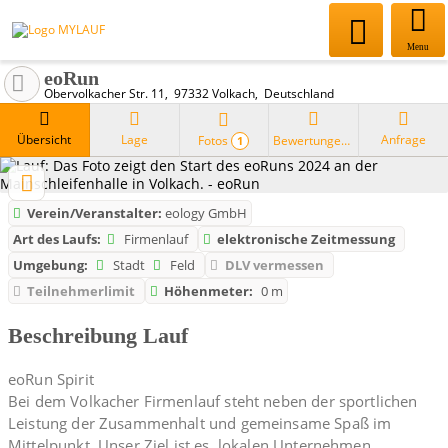
Menu
eoRun
Obervolkacher Str. 11
97332
Volkach
Deutschland
Übersicht
Lage
Anfrage
Fotos
Bewertungen
1
Verein/Veranstalter:
eology GmbH
Art des Laufs:
Firmenlauf
elektronische Zeitmessung
Umgebung:
Stadt
Feld
DLV vermessen
Teilnehmerlimit
Höhenmeter:
0 m
Beschreibung Lauf
eoRun Spirit
Bei dem Volkacher Firmenlauf steht neben der sportlichen
Leistung der Zusammenhalt und gemeinsame Spaß im
Mittelpunkt. Unser Ziel ist es, lokalen Unternehmen,