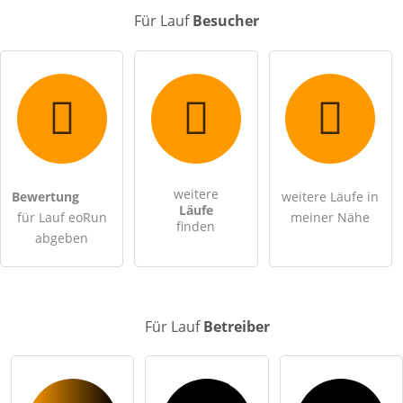
Für Lauf
Besucher
E-Mail-Adresse (wird nicht veröffentlicht)
weitere
Bewertung
weitere Läufe in
Hiermit akzeptiere ich die
AGB
.
Läufe
für Lauf eoRun
meiner Nähe
finden
abgeben
Die
Datenschutzerklärung
habe ich zur Kenntnis genommen.
öffentliche Frage stellen
Abbrechen
Für Lauf
Betreiber
Hinweis:
Bitte beachten Sie, öffentliche Fragen sind
für alle
Besucher sichtbar
.
Klicken Sie hier um eine
individuelle Frage
an den Lauf-
Eintrag zu stellen
.