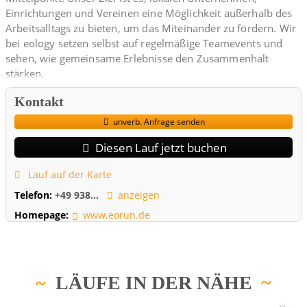
Einrichtungen und Vereinen eine Möglichkeit außerhalb des
Arbeitsalltags zu bieten, um das Miteinander zu fördern. Wir
bei eology setzen selbst auf regelmäßige Teamevents und
sehen, wie gemeinsame Erlebnisse den Zusammenhalt
stärken.
Wir freuen uns, bereits zum 5. Mal dieses Sportevent
Kontakt
auszurichten und jährlich Zuwachs an begeisterten Läufern
unverb. Anfrage senden
zu bekommen. Bei uns werden nicht nur die schnellsten
Läufer und Läuferinnen gekürt, sondern auch die größten
Diesen Lauf jetzt buchen
Teams!
Lauf auf der Karte
Die Laufstrecke wird ein flacher Stadtkurs mit 1 oder 2
Telefon:
+49 938...
anzeigen
Runden sein. Die Gesamtlänge der Strecke sind 4 bzw. 7,5
Homepage:
www.eorun.de
km.
LÄUFE IN DER NÄHE