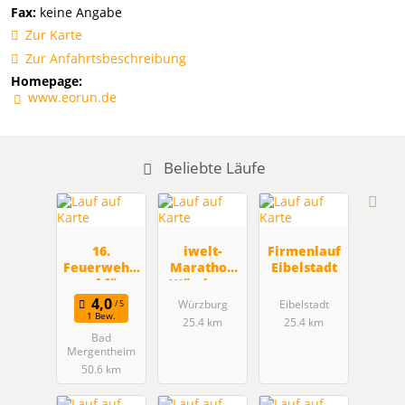
Fax:
keine Angabe
Zur Karte
Zur Anfahrtsbeschreibung
Homepage:
www.eorun.de
Beliebte Läufe
16.
iwelt-
Firmenlauf
Feuerwehrl
Marathon
Eibelstadt
auf für
Würzburg,
Jedermann
BLVMSCH
Würzburg
Eibelstadt
in
1 Bew.
25.4 km
25.4 km
Löffelstelze
Bad
n
Mergentheim
50.6 km