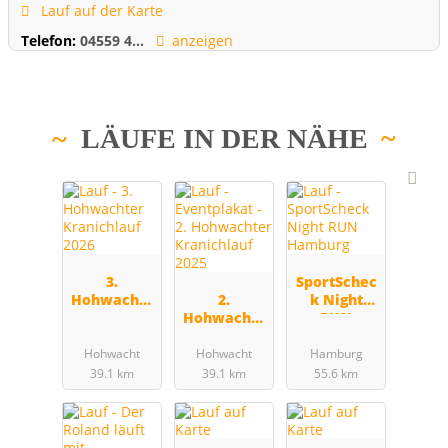
Lauf auf der Karte
Telefon:
04559 4...
anzeigen
LÄUFE IN DER NÄHE
3.
SportSchec
Hohwachte
2.
k Night
r
Hohwachte
RUN
Kranichlauf
r
Hamburg
2026
Kranichlauf
Hohwacht
Hohwacht
Hamburg
2025
39.1 km
39.1 km
55.6 km