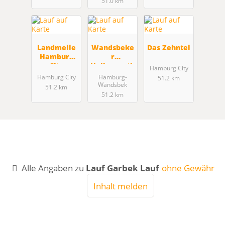
51.0 km
Landmeile
Wandsbeke
Das Zehntel
Hamburg
r
City
Halbmarath
Hamburg City
on
Hamburg City
Hamburg-
51.2 km
Wandsbek
51.2 km
51.2 km
Alle Angaben zu
Lauf Garbek Lauf
ohne Gewähr
Inhalt melden