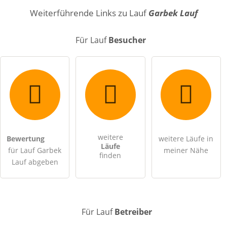
Name
Weiterführende Links zu Lauf
Garbek Lauf
Für Lauf
Besucher
E-Mail-Adresse (wird nicht veröffentlicht)
weitere
Bewertung
weitere Läufe in
Hiermit akzeptiere ich die
AGB
.
Läufe
für Lauf Garbek
meiner Nähe
finden
Lauf abgeben
Die
Datenschutzerklärung
habe ich zur Kenntnis genommen.
öffentliche Frage stellen
Abbrechen
Für Lauf
Betreiber
Hinweis:
Bitte beachten Sie, öffentliche Fragen sind
für alle
Besucher sichtbar
.