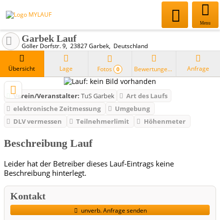
Menu
Garbek Lauf
Göller Dorfstr. 9
23827
Garbek
Deutschland
Übersicht
Lage
Anfrage
Fotos
Bewertungen
0
Verein/Veranstalter:
TuS Garbek
Art des Laufs
elektronische Zeitmessung
Umgebung
DLV vermessen
Teilnehmerlimit
Höhenmeter
Beschreibung Lauf
Leider hat der Betreiber dieses Lauf-Eintrags keine
Beschreibung hinterlegt.
Kontakt
unverb. Anfrage senden