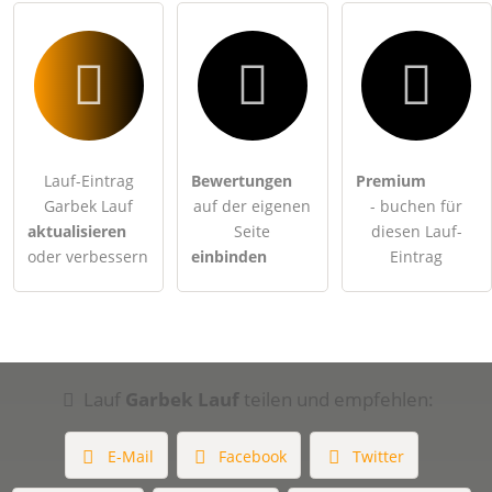
Klicken Sie hier um eine
individuelle Frage
an den Lauf-
Eintrag zu stellen
.
Lauf-Eintrag
Bewertungen
Premium
Garbek Lauf
auf der eigenen
- buchen für
aktualisieren
Seite
diesen Lauf-
oder verbessern
einbinden
Eintrag
Lauf
Garbek Lauf
teilen und empfehlen:
E-Mail
Facebook
Twitter