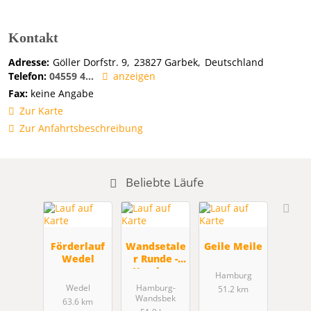
Kontakt
Adresse:
Göller Dorfstr. 9
23827
Garbek
Deutschland
Telefon:
04559 4...
anzeigen
Fax:
keine Angabe
Zur Karte
Zur Anfahrtsbeschreibung
Beliebte Läufe
Förderlauf
Wandsetale
Geile Meile
Wedel
r Runde -
Hamburg
Hamburg
Wandsbek
Wedel
Hamburg-
51.2 km
(HH)
Wandsbek
63.6 km