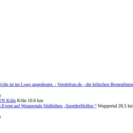
m
RUN Köln
Köln
10.6 km
3.Event auf Wuppertals Südhöhen „SportlerHelfen “
Wuppertal
28.5 k
m