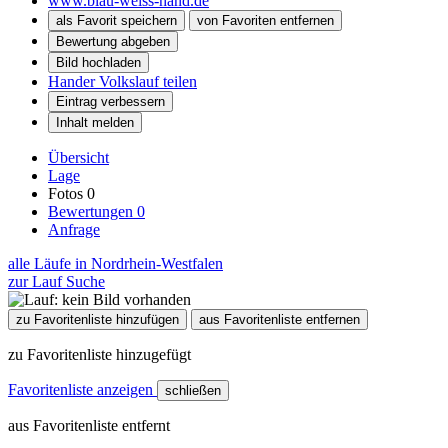
www.blau-weiss-hand.de
als Favorit speichern
von Favoriten entfernen
Bewertung abgeben
Bild hochladen
Hander Volkslauf teilen
Eintrag verbessern
Inhalt melden
Übersicht
Lage
Fotos
0
Bewertungen
0
Anfrage
alle Läufe in Nordrhein-Westfalen
zur Lauf Suche
zu Favoritenliste hinzufügen
aus Favoritenliste entfernen
zu Favoritenliste hinzugefügt
Favoritenliste anzeigen
schließen
aus Favoritenliste entfernt