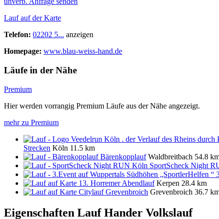
unverb. Anfrage senden
Lauf auf der Karte
Telefon:
02202 5...
anzeigen
Homepage:
www.blau-weiss-hand.de
Läufe in der Nähe
Premium
Hier werden vorrangig Premium Läufe aus der Nähe angezeigt.
mehr zu Premium
Strecken
Köln
11.5 km
Bärenkopplauf
Waldbreitbach
54.8 k
SportScheck Night 
13. Horremer Abendlauf
Kerpen
28.4 km
Citylauf Grevenbroich
Grevenbroich
36.7 k
Eigenschaften Lauf
Hander Volkslauf