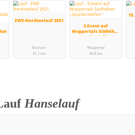
15
EWE-Nordseelauf 2021
3.Event auf
Run
Wuppertals Südhöhen
„SportlerHelfen “
Bochum
Wuppertal
31.1 km
46.8 km
Lauf
Hanselauf