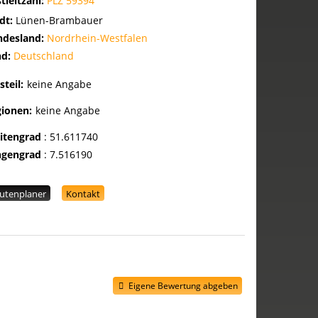
tleitzahl:
PLZ 59394
dt:
Lünen-Brambauer
ndesland:
Nordrhein-Westfalen
nd:
Deutschland
steil:
keine Angabe
gionen:
keine Angabe
eitengrad
:
51.611740
ngengrad
:
7.516190
utenplaner
Kontakt
Eigene Bewertung abgeben