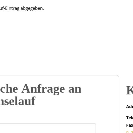
uf-Eintrag abgegeben.
che Anfrage an
K
selauf
Adr
Tel
Fax