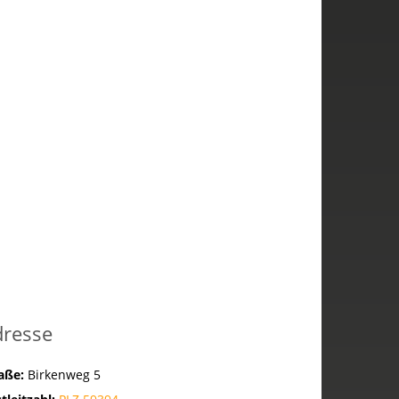
dresse
raße:
Birkenweg 5