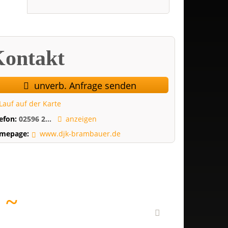
ontakt
unverb. Anfrage senden
Lauf auf der Karte
lefon:
02596 2...
anzeigen
mepage:
www.djk-brambauer.de
E