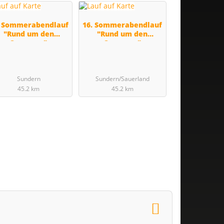
. Sommerabendlauf
16. Sommerabendlauf
"Rund um den
"Rund um den
Sorpesee"
Sorpesee"
Sundern
Sundern/Sauerland
45.2 km
45.2 km