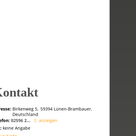
ontakt
esse:
Birkenweg 5
59394
Lünen-Brambauer
Deutschland
efon:
02596 2...
anzeigen
:
keine Angabe
Zur Karte