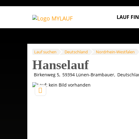
LAUF FI
Lauf suchen
Deutschland
Nordrhein-Westfalen
Hanselauf
Birkenweg 5
59394
Lünen-Brambauer
Deutschla