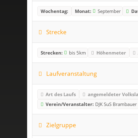
Wochentag:
Monat:
September
Da
Strecke
Strecken:
bis 5km
Höhenmeter
Laufveranstaltung
Art des Laufs
angemeldeter Volksl
Verein/Veranstalter:
DJK SuS Brambauer
Zielgruppe