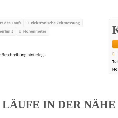
rt des Laufs
elektronische Zeitmessung
K
erlimit
Höhenmeter
e Beschreibung hinterlegt.
Te
Ho
LÄUFE IN DER NÄH