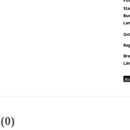
Pos
Sta
Bu
La
Ort
Re
Br
Lä
Ro
n
0