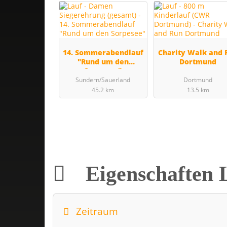
14. Sommerabendlauf
Charity Walk and 
"Rund um den
Dortmund
Sorpesee"
Sundern/Sauerland
Dortmund
45.2 km
13.5 km
Eigenschaften 
Zeitraum