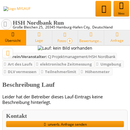
Menu
HSH Nordbank Run
Große Bleichen 25
20345
Hamburg-Hafen City
Deutschland
Übersicht
Lage
Anfrage
Fotos
Bewertungen
0
Verein/Veranstalter:
CJ Projektmanagement/HSH Nordbank
Art des Laufs
elektronische Zeitmessung
Umgebung
DLV vermessen
Teilnehmerlimit
Höhenmeter
Beschreibung Lauf
Leider hat der Betreiber dieses Lauf-Eintrags keine
Beschreibung hinterlegt.
Kontakt
unverb. Anfrage senden