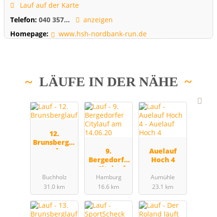
Lauf auf der Karte
Telefon:
040 357...
anzeigen
Homepage:
www.hsh-nordbank-run.de
LÄUFE IN DER NÄHE
12.
Brunsbergla
uf
9.
Auelauf
Bergedorfe
Hoch 4
r Citylauf
am 14.06.20
Buchholz
Hamburg
Aumühle
31.0 km
16.6 km
23.1 km