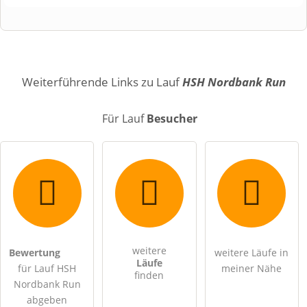
Vorname
Name
Weiterführende Links zu Lauf
HSH Nordbank Run
Für Lauf
Besucher
E-Mail-Adresse (wird nicht veröffentlicht)
weitere
Bewertung
weitere Läufe in
Hiermit akzeptiere ich die
AGB
.
Läufe
für Lauf HSH
meiner Nähe
finden
Nordbank Run
Die
Datenschutzerklärung
habe ich zur Kenntnis genommen.
abgeben