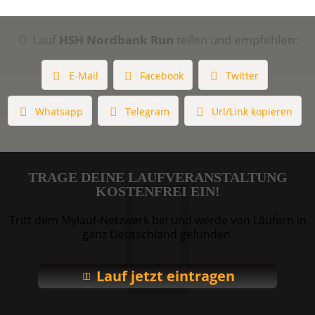
Lauf
HSH Nordbank Run
teilen und empfehlen:
E-Mail
Facebook
Twitter
Whatsapp
Telegram
Url/Link kopieren
TRAGE DEINE LAUFVERANSTALTUNG
KOSTENFREI EIN!
Tritt dem Mylauf-Netzwerk bei und werde von Läufern in
ganz Deutschland gefunden.
Lauf jetzt eintragen