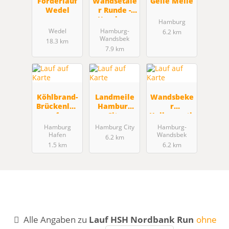
Förderlauf
Wandsetale
Geile Meile
Wedel
r Runde -
Hamburg
Hamburg
Wandsbek
Wedel
Hamburg-
6.2 km
(HH)
Wandsbek
18.3 km
7.9 km
Köhlbrand-
Landmeile
Wandsbeke
Brückenlau
Hamburg
r
f
City
Halbmarath
on
Hamburg
Hamburg City
Hamburg-
Hafen
Wandsbek
6.2 km
1.5 km
6.2 km
Alle Angaben zu
Lauf HSH Nordbank Run
ohne