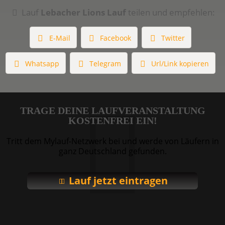
Lauf
Lebacher Lions Lauf
teilen und empfehlen:
E-Mail
Facebook
Twitter
Whatsapp
Telegram
Url/Link kopieren
TRAGE DEINE LAUFVERANSTALTUNG
KOSTENFREI EIN!
Tritt dem Mylauf-Netzwerk bei und werde von Läufern in
ganz Deutschland gefunden.
Lauf jetzt eintragen