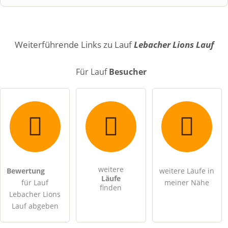
Name
Weiterführende Links zu Lauf
Lebacher Lions Lauf
Für Lauf
Besucher
E-Mail-Adresse (wird nicht veröffentlicht)
weitere
Bewertung
weitere Läufe in
Hiermit akzeptiere ich die
AGB
.
Läufe
für Lauf
meiner Nähe
finden
Lebacher Lions
Die
Datenschutzerklärung
habe ich zur Kenntnis genommen.
Lauf abgeben
öffentliche Frage stellen
Abbrechen