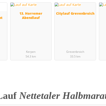
13. Horremer
Citylauf Grevenbroich
ht
Abendlauf
Kerpen
Grevenbroich
54.3 km
33.5 km
Lauf
Nettetaler Halbmara