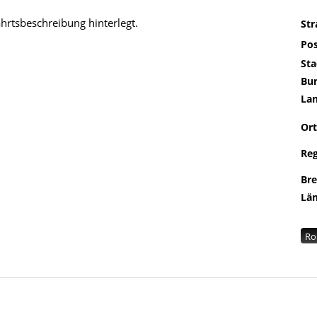
ahrtsbeschreibung hinterlegt.
St
Pos
Sta
Bu
La
Ort
Re
Br
Lä
Ro