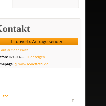
ontakt
unverb. Anfrage senden
Lauf auf der Karte
lefon:
02153 6...
anzeigen
mepage:
www.lc-nettetal.de
E