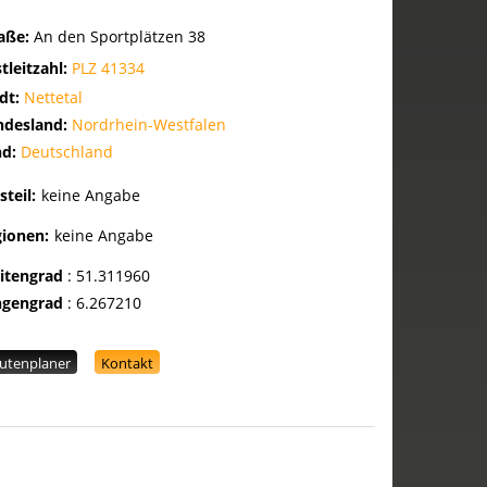
raße:
An den Sportplätzen 38
tleitzahl:
PLZ 41334
dt:
Nettetal
ndesland:
Nordrhein-Westfalen
nd:
Deutschland
steil:
keine Angabe
gionen:
keine Angabe
eitengrad
:
51.311960
ngengrad
:
6.267210
utenplaner
Kontakt