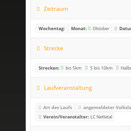
Zeitraum
Wochentag:
Monat:
Oktober
Datu
Strecke
Strecken:
bis 5km
5 bis 10km
Halb
Laufveranstaltung
Art des Laufs
angemeldeter Volksl
Verein/Veranstalter:
LC Nettetal