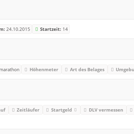
m:
24.10.2015
Startzeit:
14
marathon
Höhenmeter
Art des Belages
Umgebu
auf
Zeitläufer
Startgeld
DLV vermessen