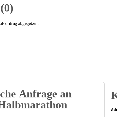
n
0
uf-Eintrag abgegeben.
che Anfrage an
K
 Halbmarathon
Adr