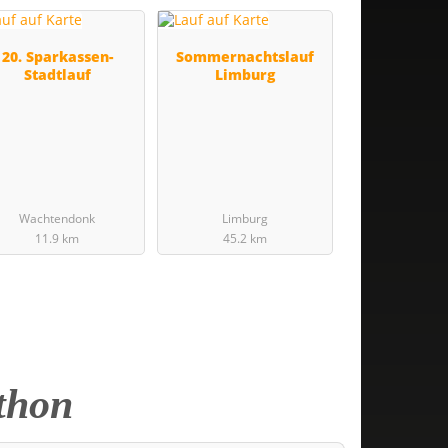
20. Sparkassen-
Sommernachtslauf
Stadtlauf
Limburg
Wachtendonk
Limburg
11.9 km
45.2 km
thon