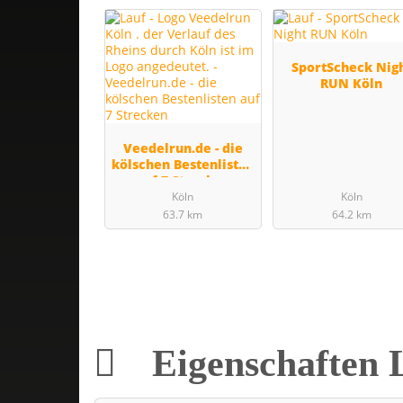
SportScheck Nig
RUN Köln
Veedelrun.de - die
kölschen Bestenlisten
auf 7 Strecken
Köln
Köln
63.7 km
64.2 km
Eigenschaften 