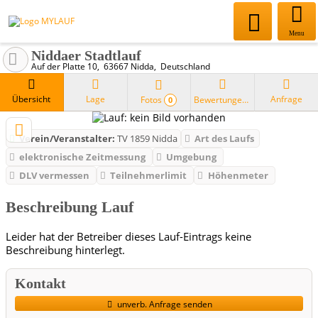
Menu
Niddaer Stadtlauf
Auf der Platte 10
63667
Nidda
Deutschland
Übersicht
Lage
Anfrage
Fotos
Bewertungen
0
Verein/Veranstalter:
TV 1859 Nidda
Art des Laufs
elektronische Zeitmessung
Umgebung
DLV vermessen
Teilnehmerlimit
Höhenmeter
Beschreibung Lauf
Leider hat der Betreiber dieses Lauf-Eintrags keine
Beschreibung hinterlegt.
Kontakt
unverb. Anfrage senden