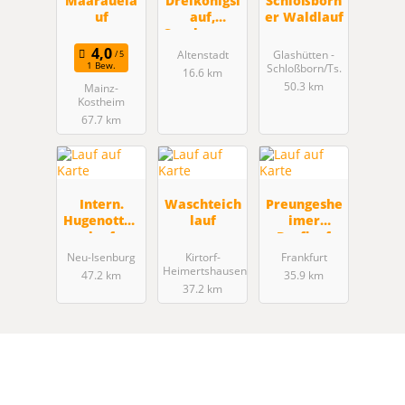
Maarauela
Dreikönigsl
Schloßborn
uf
auf,
er Waldlauf
Sparkassen-
Oberhessen
Altenstadt
Glashütten -
-Cup
1 Bew.
Schloßborn/Ts.
16.6 km
50.3 km
Mainz-
Kostheim
67.7 km
Intern.
Waschteich
Preungeshe
Hugenotten
lauf
imer
lauf
Dorflauf
Neu-Isenburg
Kirtorf-
Frankfurt
Heimertshausen
47.2 km
35.9 km
37.2 km