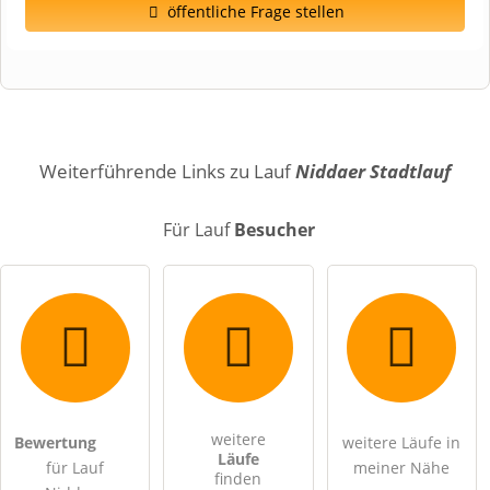
öffentliche Frage stellen
Vorname
Name
Weiterführende Links zu Lauf
Niddaer Stadtlauf
Für Lauf
Besucher
E-Mail-Adresse (wird nicht veröffentlicht)
weitere
Bewertung
weitere Läufe in
Hiermit akzeptiere ich die
AGB
.
Läufe
für Lauf
meiner Nähe
finden