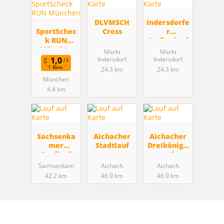
DLVMSCH
Indersdorfe
SportSchec
Cross
r
k RUN
Staßenlauf
München
Markt
Markt
Indersdorf
Indersdorf
1 Bew.
24.3 km
24.3 km
München
4.4 km
Sachsenka
Aichacher
Aichacher
mer
Stadtlauf
Dreikönigsl
Dorflauf
auf
Sachsenkam
Aichach
Aichach
42.2 km
46.9 km
46.9 km