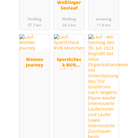
Weßlinger
Seelauf
Aindling
Weßling
ismaning
57.7 km
26.3 km
11.9 km
Women
SportSchec
Journey
k RUN
München