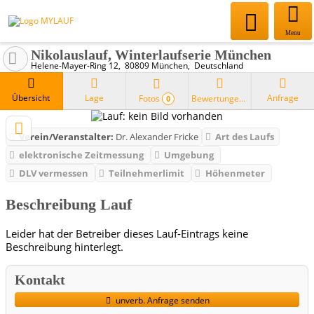
Menu
Nikolauslauf, Winterlaufserie München
Helene-Mayer-Ring 12
80809
München
Deutschland
Übersicht
Lage
Anfrage
Fotos
Bewertungen
0
Verein/Veranstalter:
Dr. Alexander Fricke
Art des Laufs
elektronische Zeitmessung
Umgebung
DLV vermessen
Teilnehmerlimit
Höhenmeter
Beschreibung Lauf
Leider hat der Betreiber dieses Lauf-Eintrags keine
Beschreibung hinterlegt.
Kontakt
unverb. Anfrage senden