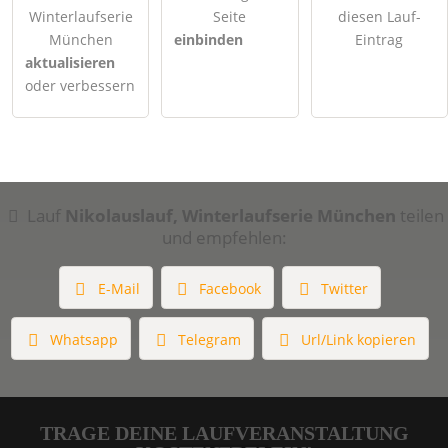
Winterlaufserie
Seite
diesen Lauf-
München
einbinden
Eintrag
aktualisieren
oder verbessern
Lauf
Nikolauslauf, Winterlaufserie München
teilen
und empfehlen:
E-Mail
Facebook
Twitter
Whatsapp
Telegram
Url/Link kopieren
TRAGE DEINE LAUFVERANSTALTUNG