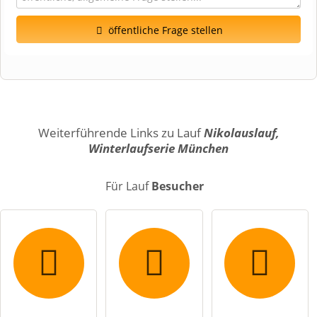
öffentliche Frage stellen
Vorname
Name
Weiterführende Links zu Lauf
Nikolauslauf,
Winterlaufserie München
E-Mail-Adresse (wird nicht veröffentlicht)
Für Lauf
Besucher