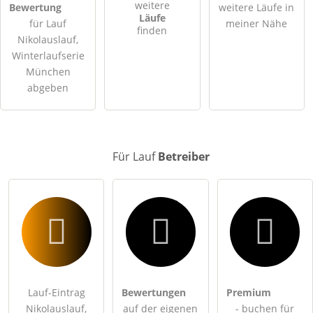
Hiermit akzeptiere ich die
AGB
.
weitere
Bewertung
weitere Läufe in
Läufe
für Lauf
meiner Nähe
finden
Die
Datenschutzerklärung
habe ich zur Kenntnis genommen.
Nikolauslauf,
Winterlaufserie
öffentliche Frage stellen
Abbrechen
München
abgeben
Hinweis:
Bitte beachten Sie, öffentliche Fragen sind
für alle
Besucher sichtbar
.
Klicken Sie hier um eine
individuelle Frage
an den Lauf-
Eintrag zu stellen
.
Für Lauf
Betreiber
Lauf-Eintrag
Bewertungen
Premium
Nikolauslauf,
auf der eigenen
- buchen für