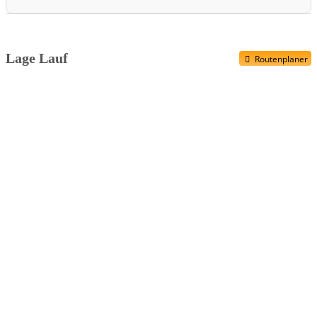
Kinderbetreuung
Rahmenprogramm
Finisher Präsent
Lage Lauf
Routenplaner