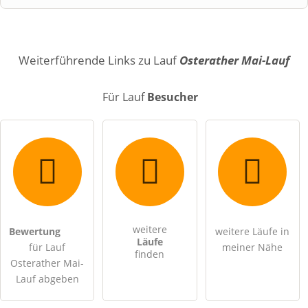
Name
Weiterführende Links zu Lauf
Osterather Mai-Lauf
Für Lauf
Besucher
E-Mail-Adresse (wird nicht veröffentlicht)
weitere
Bewertung
weitere Läufe in
Hiermit akzeptiere ich die
AGB
.
Läufe
für Lauf
meiner Nähe
finden
Osterather Mai-
Die
Datenschutzerklärung
habe ich zur Kenntnis genommen.
Lauf abgeben
öffentliche Frage stellen
Abbrechen