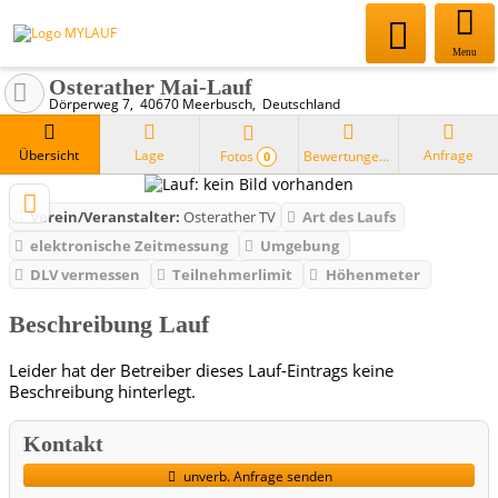
Menu
Osterather Mai-Lauf
Dörperweg 7
40670
Meerbusch
Deutschland
Übersicht
Lage
Anfrage
Fotos
Bewertungen
0
Verein/Veranstalter:
Osterather TV
Art des Laufs
elektronische Zeitmessung
Umgebung
DLV vermessen
Teilnehmerlimit
Höhenmeter
Beschreibung Lauf
Leider hat der Betreiber dieses Lauf-Eintrags keine
Beschreibung hinterlegt.
Kontakt
unverb. Anfrage senden