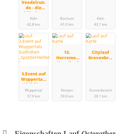
Veedelrun.
de - die
kölschen
Bestenliste
Köln
Bochum
Köln
n auf 7
42.8 km
41.0 km
43.1 km
Strecken
13.
Citylauf
Horremer
Grevenbroi
Abendlauf
ch
3.Event auf
Wuppertals
Südhöhen
„SportlerHe
Wuppertal
Kerpen
Grevenbroich
lfen “
37.9 km
39.9 km
20.1 km
Eigenschaften Lauf
Osterather