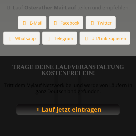
Lauf
Osterather Mai-Lauf
teilen und empfehlen:
E-Mail
Facebook
Twitter
Whatsapp
Telegram
Url/Link kopieren
TRAGE DEINE LAUFVERANSTALTUNG
KOSTENFREI EIN!
Tritt dem Mylauf-Netzwerk bei und werde von Läufern in
ganz Deutschland gefunden.
Lauf jetzt eintragen