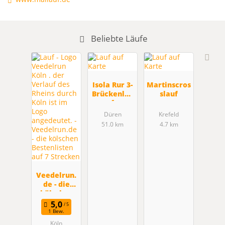
Beliebte Läufe
Isola Rur 3-
Martinscros
Brückenlau
slauf
f
Düren
Krefeld
51.0 km
4.7 km
Veedelrun.
de - die
kölschen
Bestenliste
n auf 7
1 Bew.
Strecken
Köln