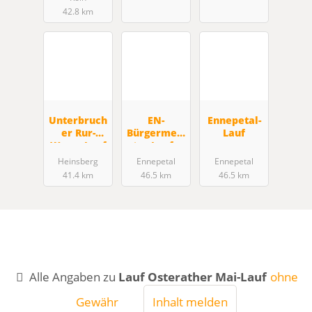
42.8 km
Unterbruch
EN-
Ennepetal-
er Rur-
Bürgermeis
Lauf
Wurm-Lauf
ter Lauf-,
Wandertag
Heinsberg
Ennepetal
Ennepetal
41.4 km
46.5 km
46.5 km
Alle Angaben zu
Lauf Osterather Mai-Lauf
ohne
Gewähr
Inhalt melden