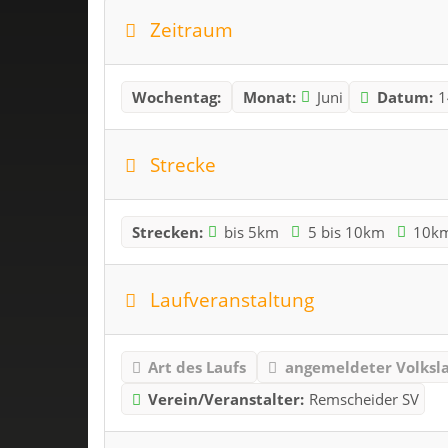
Zeitraum
Wochentag:
Monat:
Juni
Datum:
1
Strecke
Strecken:
bis 5km
5 bis 10km
10k
Laufveranstaltung
Art des Laufs
angemeldeter Volksl
Verein/Veranstalter:
Remscheider SV