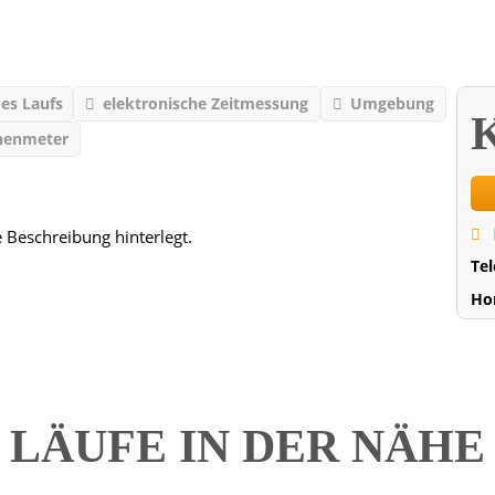
des Laufs
elektronische Zeitmessung
Umgebung
K
henmeter
e Beschreibung hinterlegt.
Te
Ho
LÄUFE IN DER NÄH