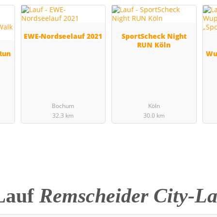
EWE-Nordseelauf 2021
SportScheck Night
RUN Köln
Run
Wu
Bochum
Köln
32.3 km
30.0 km
Lauf
Remscheider City-La