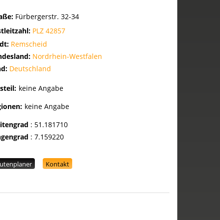
raße:
Fürbergerstr. 32-34
tleitzahl:
PLZ 42857
dt:
Remscheid
ndesland:
Nordrhein-Westfalen
nd:
Deutschland
steil:
keine Angabe
gionen:
keine Angabe
eitengrad
:
51.181710
ngengrad
:
7.159220
utenplaner
Kontakt