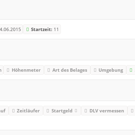
4.06.2015
Startzeit:
11
m
Höhenmeter
Art des Belages
Umgebung
auf
Zeitläufer
Startgeld
DLV vermessen