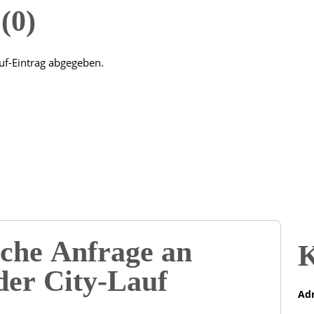
n
0
uf-Eintrag abgegeben.
che Anfrage an
K
er City-Lauf
Adr