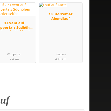
13. Horremer
Abendlauf
3.Event auf
ppertals Südhöhen
„SportlerHelfen “
Wuppertal
Kerpen
7.4 km
43.5 km
uf