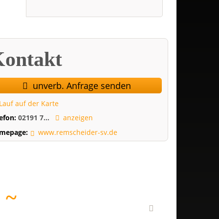
ontakt
unverb. Anfrage senden
Lauf auf der Karte
lefon:
02191 7...
anzeigen
mepage:
www.remscheider-sv.de
E