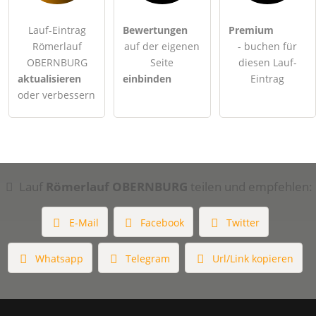
Lauf-Eintrag
Bewertungen
Premium
Römerlauf
auf der eigenen
- buchen für
OBERNBURG
Seite
diesen Lauf-
aktualisieren
einbinden
Eintrag
oder verbessern
Lauf
Römerlauf OBERNBURG
teilen und empfehlen:
E-Mail
Facebook
Twitter
Whatsapp
Telegram
Url/Link kopieren