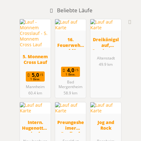
Beliebte Läufe
16.
Dreikönigsl
Feuerwehrl
auf,
auf für
Sparkassen-
5. Monnem
Jedermann
Oberhessen
Altenstadt
Cross Lauf
in
-Cup
49.9 km
Löffelstelze
n
1 Bew.
1 Bew.
Bad
Mannheim
Mergentheim
60.4 km
58.9 km
Intern.
Preungeshe
Jog and
Hugenotten
imer
Rock
lauf
Dorflauf