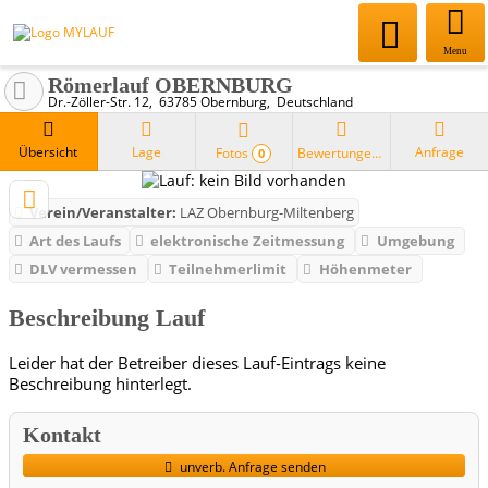
Menu
Römerlauf OBERNBURG
Dr.-Zöller-Str. 12
63785
Obernburg
Deutschland
Übersicht
Lage
Anfrage
Fotos
Bewertungen
0
Verein/Veranstalter:
LAZ Obernburg-Miltenberg
Art des Laufs
elektronische Zeitmessung
Umgebung
DLV vermessen
Teilnehmerlimit
Höhenmeter
Beschreibung Lauf
Leider hat der Betreiber dieses Lauf-Eintrags keine
Beschreibung hinterlegt.
Kontakt
unverb. Anfrage senden