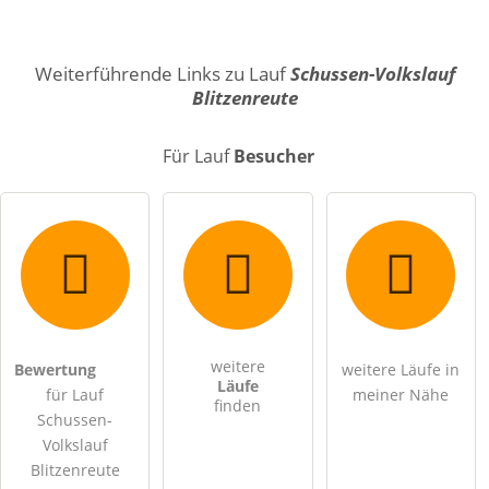
Name
Weiterführende Links zu Lauf
Schussen-Volkslauf
Blitzenreute
E-Mail-Adresse (wird nicht veröffentlicht)
Für Lauf
Besucher
Hiermit akzeptiere ich die
AGB
.
weitere
Bewertung
weitere Läufe in
Läufe
für Lauf
meiner Nähe
finden
Die
Datenschutzerklärung
habe ich zur Kenntnis genommen.
Schussen-
Volkslauf
öffentliche Frage stellen
Abbrechen
Blitzenreute