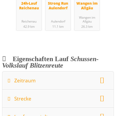
24h-Lauf
Strong Run
Wangen im
Reichenau
Aulendorf
Allgäu
Wangen im
Reichenau
Aulendorf
Allgäu
42.9 km
11.1 km
26.3 km
Eigenschaften Lauf
Schussen-
Volkslauf Blitzenreute
Zeitraum
Wochentag:
Monat:
Juli
Datum:
31.07.2015
Strecke
Startzeit:
18.15
Strecken:
10km
Höhenmeter