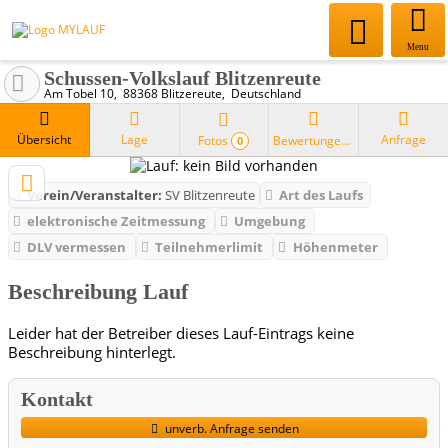
Menu
Schussen-Volkslauf Blitzenreute
Am Tobel 10
88368
Blitzereute
Deutschland
Übersicht
Lage
Anfrage
Fotos
Bewertungen
0
Verein/Veranstalter:
SV Blitzenreute
Art des Laufs
elektronische Zeitmessung
Umgebung
DLV vermessen
Teilnehmerlimit
Höhenmeter
Beschreibung Lauf
Leider hat der Betreiber dieses Lauf-Eintrags keine
Beschreibung hinterlegt.
Kontakt
unverb. Anfrage senden