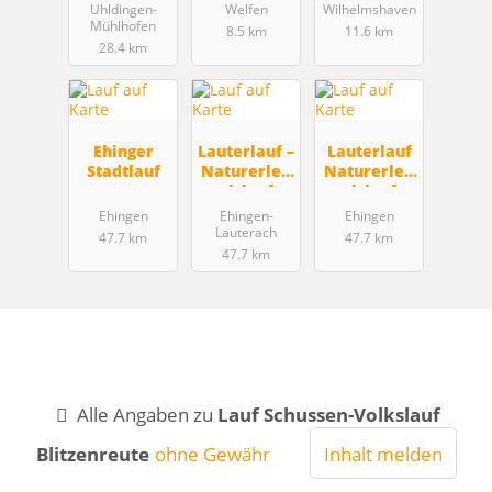
läuft
Uhldingen-
Welfen
Wilhelmshaven
Mühlhofen
8.5 km
11.6 km
28.4 km
Ehinger
Lauterlauf –
Lauterlauf
Stadtlauf
Naturerleb
Naturerleb
nislauf
nislauf
Ehingen
Ehingen-
Ehingen
Lauterach
47.7 km
47.7 km
47.7 km
Alle Angaben zu
Lauf Schussen-Volkslauf
Blitzenreute
ohne Gewähr
Inhalt melden