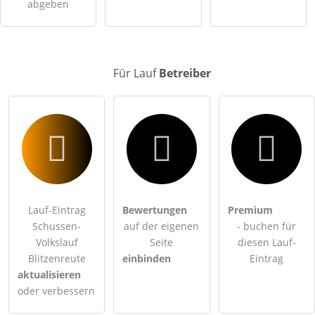
abgeben
Hinweis:
Bitte beachten Sie, öffentliche Fragen sind
für alle
Besucher sichtbar
.
Klicken Sie hier um eine
individuelle Frage
an den Lauf-
Eintrag zu stellen
.
Für Lauf
Betreiber
Lauf-Eintrag
Bewertungen
Premium
Schussen-
auf der eigenen
- buchen für
Volkslauf
Seite
diesen Lauf-
Blitzenreute
einbinden
Eintrag
aktualisieren
oder verbessern