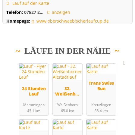
Lauf auf der Karte
Telefon:
07527 2...
anzeigen
Homepage:
www.oberschwaebischerlaufcup.de
LÄUFE IN DER NÄHE
Trans Swiss
24 Stunden
32.
Run
Lauf
Weißenhor
ner
Altstadtlauf
Memmingen
Weißenhorn
Kreuzlingen
45.1 km
65.0 km
38.4 km