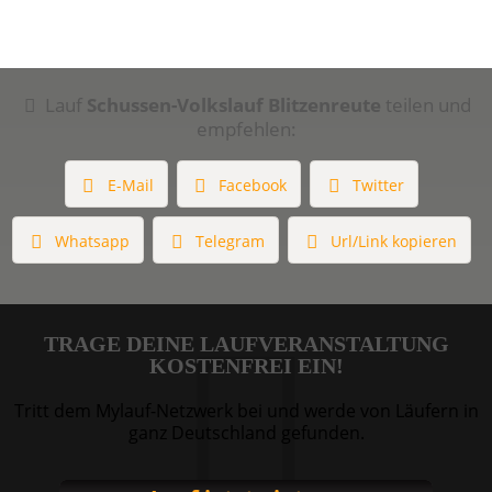
Lauf
Schussen-Volkslauf Blitzenreute
teilen und
empfehlen:
E-Mail
Facebook
Twitter
Whatsapp
Telegram
Url/Link kopieren
TRAGE DEINE LAUFVERANSTALTUNG
KOSTENFREI EIN!
Tritt dem Mylauf-Netzwerk bei und werde von Läufern in
ganz Deutschland gefunden.