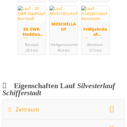
MOSCHELLA
20. EWR-
UF
Frühjahrsla
Stadtlauf
uf
Bürstadt
Bensheim
Bürstadt
Heiligenmoschel
Bensheim
29.3 km
49.4 km
37.5 km
Eigenschaften Lauf
Silvesterlauf
Schifferstadt
Zeitraum
Wochentag
Monat:
Dezember