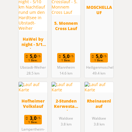
MOSCHELLA
UF
5. Monnem
Cross Lauf
HaWei by
night - 5/10
km
Nachtlauf
rund um
1 Bew.
1 Bew.
1 Bew.
den
Ubstadt-Weiher
Mannheim
Heiligenmoschel
Hardtsee in
28.5 km
14.6 km
49.4 km
Ubstadt-
Weiher
Hofheimer
2-Stunden
Rheinauenl
Volkslauf
Kerwestaff
auf
el
Waldsee
Waldsee
1 Bew.
3.8 km
3.8 km
Lampertheim-