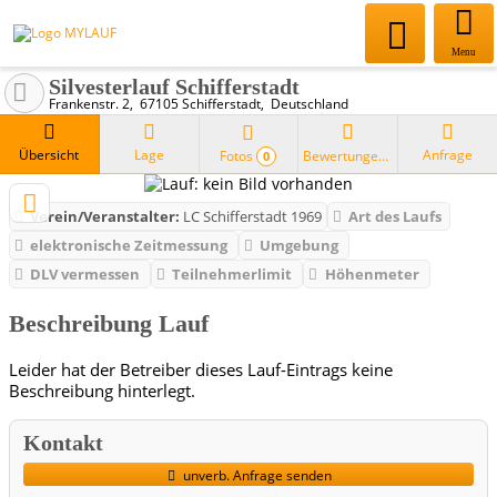
Menu
Silvesterlauf Schifferstadt
Frankenstr. 2
67105
Schifferstadt
Deutschland
Übersicht
Lage
Anfrage
Fotos
Bewertungen
0
Verein/Veranstalter:
LC Schifferstadt 1969
Art des Laufs
elektronische Zeitmessung
Umgebung
DLV vermessen
Teilnehmerlimit
Höhenmeter
Beschreibung Lauf
Leider hat der Betreiber dieses Lauf-Eintrags keine
Beschreibung hinterlegt.
Kontakt
unverb. Anfrage senden