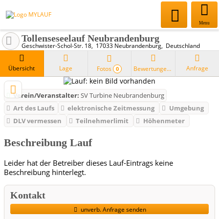
Menu
Tollenseseelauf Neubrandenburg
Geschwister-Schol-Str. 18
17033
Neubrandenburg
Deutschland
Übersicht
Lage
Anfrage
Fotos
Bewertungen
0
Verein/Veranstalter:
SV Turbine Neubrandenburg
Art des Laufs
elektronische Zeitmessung
Umgebung
DLV vermessen
Teilnehmerlimit
Höhenmeter
Beschreibung Lauf
Leider hat der Betreiber dieses Lauf-Eintrags keine
Beschreibung hinterlegt.
Kontakt
unverb. Anfrage senden