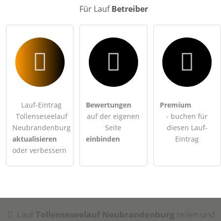
Eintrag zu stellen
.
Für Lauf
Betreiber
Lauf-Eintrag
Bewertungen
Premium
Tollenseseelauf
auf der eigenen
- buchen für
Neubrandenburg
Seite
diesen Lauf-
aktualisieren
einbinden
Eintrag
oder verbessern
Lauf
Tollenseseelauf Neubrandenburg
teilen und