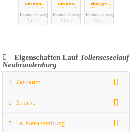
um den
um den
nburger
Hochschulc
Hochschulc
Halbmarath
up (2),
up (3),
on
Neubrandenburg
Neubrandenburg
Neubrandenburg
Brückenlau
Jahnsteinla
1.7 km
1.7 km
1.7 km
f
uf
Eigenschaften Lauf
Tollenseseelauf
Neubrandenburg
Zeitraum
Wochentag:
Monat:
Juni
Strecke
Datum:
13.06.2015
Startzeit:
10
Strecken:
Laufveranstaltung
bis 5km
10km
Halbmarathon
Marathon
sonstiges