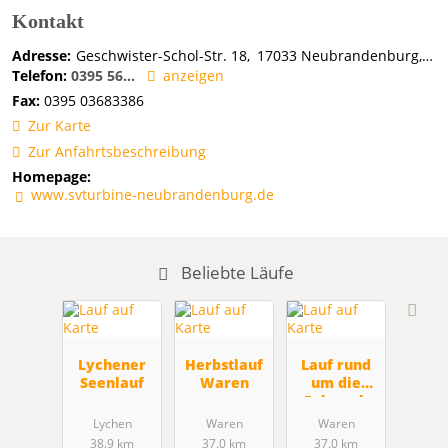
Kontakt
Adresse:
Geschwister-Schol-Str. 18
17033
Neubrandenburg
De
Telefon:
0395 56...
anzeigen
Fax:
0395 03683386
Zur Karte
Zur Anfahrtsbeschreibung
Homepage:
www.svturbine-neubrandenburg.de
Beliebte Läufe
Lychener
Herbstlauf
Lauf rund
Seenlauf
Waren
um die
Feisneck
Lychen
Waren
Waren
38.9 km
37.0 km
37.0 km