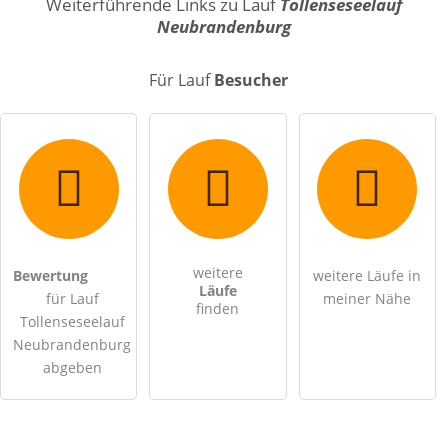
Weiterführende Links zu Lauf
Tollenseseelauf
Neubrandenburg
E-Mail-Adresse (wird nicht veröffentlicht)
Für Lauf
Besucher
Hiermit akzeptiere ich die
AGB
.
weitere
Bewertung
weitere Läufe in
Läufe
für Lauf
meiner Nähe
finden
Die
Datenschutzerklärung
habe ich zur Kenntnis genommen.
Tollenseseelauf
Neubrandenburg
öffentliche Frage stellen
Abbrechen
abgeben
Hinweis:
Bitte beachten Sie, öffentliche Fragen sind
für alle
Besucher sichtbar
.
Klicken Sie hier um eine
individuelle Frage
an den Lauf-