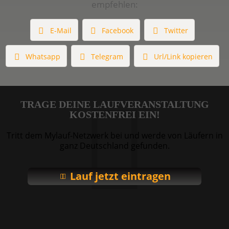
empfehlen:
E-Mail
Facebook
Twitter
Whatsapp
Telegram
Url/Link kopieren
TRAGE DEINE LAUFVERANSTALTUNG
KOSTENFREI EIN!
Tritt dem Mylauf-Netzwerk bei und werde von Läufern in
ganz Deutschland gefunden.
Lauf jetzt eintragen