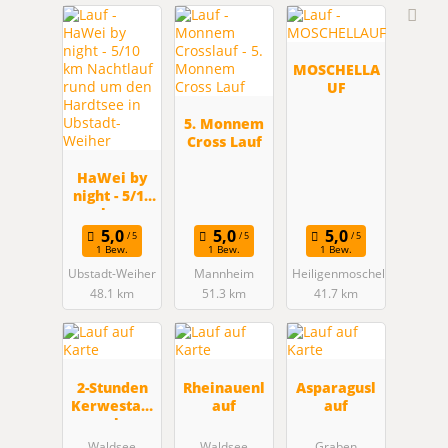
MOSCHELLA
UF
5. Monnem
Cross Lauf
HaWei by
night - 5/10
km
Nachtlauf
rund um
1 Bew.
1 Bew.
1 Bew.
den
Ubstadt-Weiher
Mannheim
Heiligenmoschel
Hardtsee in
48.1 km
51.3 km
41.7 km
Ubstadt-
Weiher
2-Stunden
Rheinauenl
Asparagusl
Kerwestaff
auf
auf
el
Waldsee
Waldsee
Graben