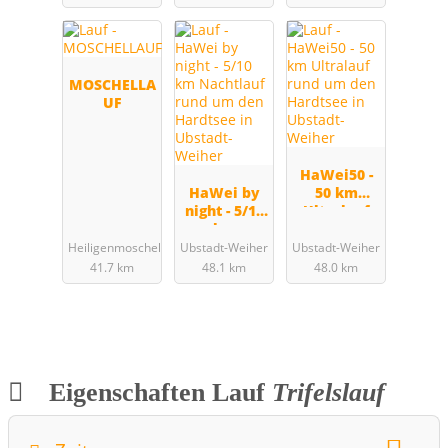
MOSCHELLA
UF
HaWei50 -
HaWei by
50 km
night - 5/10
Ultralauf
km
rund um
Nachtlauf
den
Heiligenmoschel
Ubstadt-Weiher
Ubstadt-Weiher
rund um
Hardtsee in
41.7 km
48.1 km
48.0 km
den
Ubstadt-
Hardtsee in
Weiher
Ubstadt-
Weiher
Eigenschaften Lauf
Trifelslauf