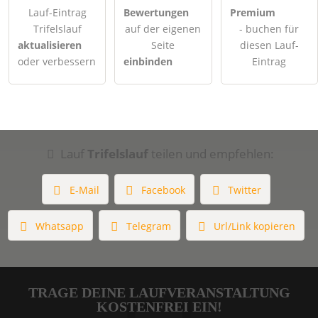
Lauf-Eintrag
Bewertungen
Premium
Trifelslauf
auf der eigenen
- buchen für
aktualisieren
Seite
diesen Lauf-
oder verbessern
einbinden
Eintrag
Lauf
Trifelslauf
teilen und empfehlen:
E-Mail
Facebook
Twitter
Whatsapp
Telegram
Url/Link kopieren
TRAGE DEINE LAUFVERANSTALTUNG
KOSTENFREI EIN!