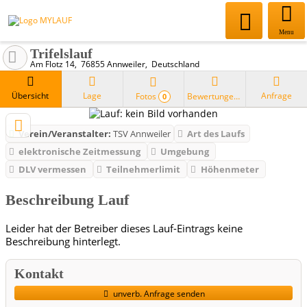
Menu
Trifelslauf
Am Flotz 14
76855
Annweiler
Deutschland
Übersicht
Lage
Anfrage
Fotos
Bewertungen
0
Verein/Veranstalter:
TSV Annweiler
Art des Laufs
elektronische Zeitmessung
Umgebung
DLV vermessen
Teilnehmerlimit
Höhenmeter
Beschreibung Lauf
Leider hat der Betreiber dieses Lauf-Eintrags keine
Beschreibung hinterlegt.
Kontakt
unverb. Anfrage senden