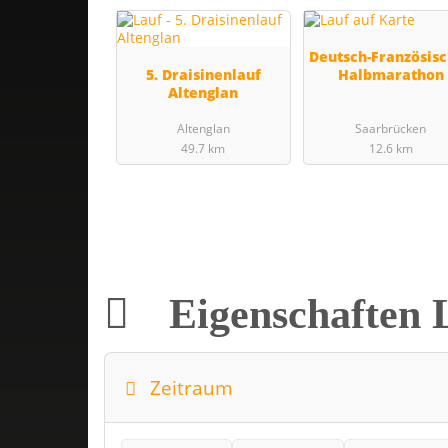
Deutsch-Französis
5. Draisinenlauf
Halbmarathon
Altenglan
Altenglan
Saarbrücken
49.7 km
12.6 km
Eigenschaften 
Zeitraum