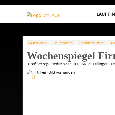
LAUF FI
Lauf suchen
Deutschland
Rheinland-Pfalz
Dil
Wochenspiegel Fir
Großherzog-Friedrich-Str. 100
66121
Dillingen
De