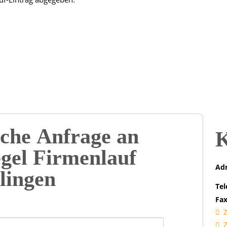
che Anfrage an
K
gel Firmenlauf
Adr
llingen
Tel
Fax