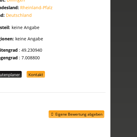
ndesland:
Rheinland-Pfalz
nd:
Deutschland
steil:
keine Angabe
gionen:
keine Angabe
eitengrad
:
49.230940
ngengrad
:
7.008800
utenplaner
Kontakt
Eigene Bewertung abgeben