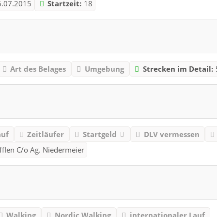
6.07.2015
Startzeit:
18
Art des Belages
Umgebung
Strecken im Detail:
auf
Zeitläufer
Startgeld
DLV vermessen
efflen C/o Ag. Niedermeier
Walking
Nordic Walking
internationaler Lauf