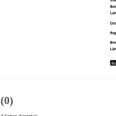
Bu
La
Ort
Re
Br
Lä
Ro
n
0
uf-Eintrag abgegeben.