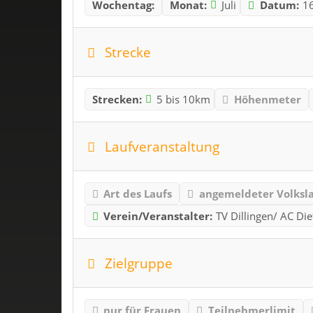
Wochentag:
Monat:
Juli
Datum:
1
Strecke
Strecken:
5 bis 10km
Höhenmeter
Laufveranstaltung
Art des Laufs
angemeldeter Volksl
Verein/Veranstalter:
TV Dillingen/ AC Di
Zielgruppe
nur für Frauen
Teilnehmerlimit