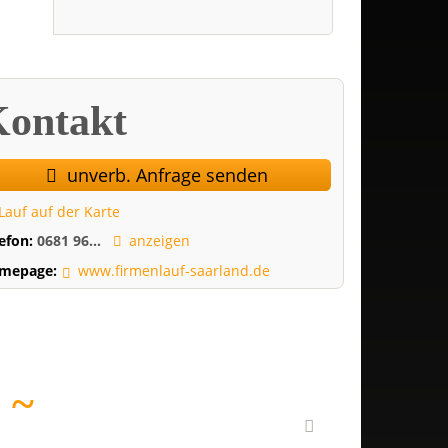
ontakt
unverb. Anfrage senden
Lauf auf der Karte
lefon:
0681 96...
anzeigen
mepage:
www.firmenlauf-saarland.de
E