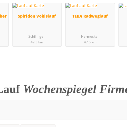
cher
Spiridon Voklslauf
TEBA Radweglauf
Schillingen
Hermeskeil
49.3 km
47.6 km
Lauf
Wochenspiegel Firme