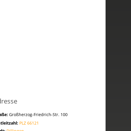
dresse
raße:
Großherzog-Friedrich-Str. 100
tleitzahl:
PLZ 66121
dt:
Dillingen