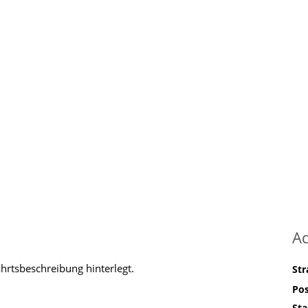
A
ahrtsbeschreibung hinterlegt.
St
Pos
Sta