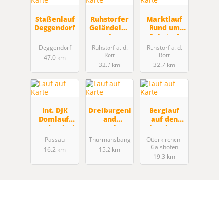
Staßenlauf
Ruhstorfer
Marktlauf
Deggendorf
Geländelau
Rund um
f
Ruhstorf
Deggendorf
Ruhstorf a. d.
Ruhstorf a. d.
Rott
Rott
47.0 km
32.7 km
32.7 km
Int. DJK
Dreiburgenl
Berglauf
Domlauf-
and
auf den
Stadtgaleri
Marathon
Ebersberg,
elauf
Niederbayr
Passau
Thurmansbang
Otterkirchen-
.
Gaishofen
16.2 km
15.2 km
BerglaufMS
19.3 km
ch