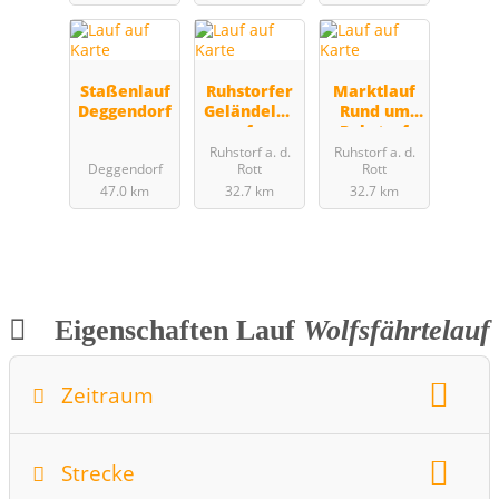
Staßenlauf
Ruhstorfer
Marktlauf
Deggendorf
Geländelau
Rund um
f
Ruhstorf
Ruhstorf a. d.
Ruhstorf a. d.
Deggendorf
Rott
Rott
47.0 km
32.7 km
32.7 km
Eigenschaften Lauf
Wolfsfährtelauf
Zeitraum
Wochentag:
Monat:
April
Strecke
Datum:
06.04.2015
Startzeit:
11