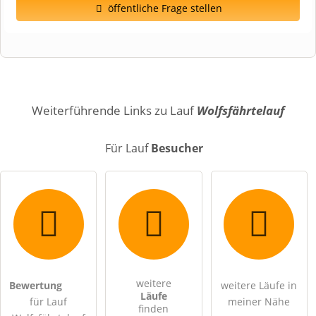
öffentliche Frage stellen
Vorname
Name
Weiterführende Links zu Lauf
Wolfsfährtelauf
Für Lauf
Besucher
E-Mail-Adresse (wird nicht veröffentlicht)
weitere
Bewertung
weitere Läufe in
Hiermit akzeptiere ich die
AGB
.
Läufe
für Lauf
meiner Nähe
finden