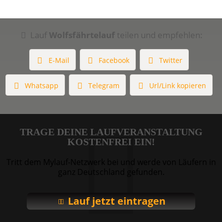
Lauf
Wolfsfährtelauf
teilen und empfehlen:
E-Mail
Facebook
Twitter
Whatsapp
Telegram
Url/Link kopieren
TRAGE DEINE LAUFVERANSTALTUNG
KOSTENFREI EIN!
Tritt dem Mylauf-Netzwerk bei und werde von Läufern in
ganz Deutschland gefunden.
Lauf jetzt eintragen