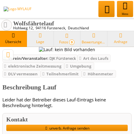
Menu
Wolfsfährtelauf
Hohlweg 12
94116
Fürsteneck
Deutschland
Übersicht
Lage
Anfrage
Fotos
Bewertungen
0
Verein/Veranstalter:
DJK Fürsteneck
Art des Laufs
elektronische Zeitmessung
Umgebung
DLV vermessen
Teilnehmerlimit
Höhenmeter
Beschreibung Lauf
Leider hat der Betreiber dieses Lauf-Eintrags keine
Beschreibung hinterlegt.
Kontakt
unverb. Anfrage senden