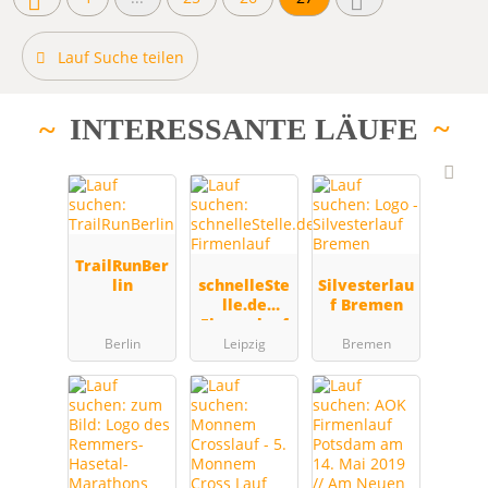
Lauf Suche teilen
INTERESSANTE LÄUFE
TrailRunBer
lin
schnelleSte
Silvesterlau
lle.de
f Bremen
Firmenlauf
Berlin
Leipzig
Bremen