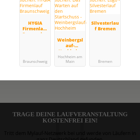
HYGIA
Silvesterlau
Firmenlauf
f Bremen
Braunschw
eig
Weinbergsl
auf-
Hochheim
Hochheim am
Braunschweig
Main
Bremen
TRAGE DEINE LAUFVERANSTALTUNG
KOSTENFREI EIN!
Tritt dem Mylauf-Netzwerk bei und werde von Läufern in
ganz Deutschland gefunden.