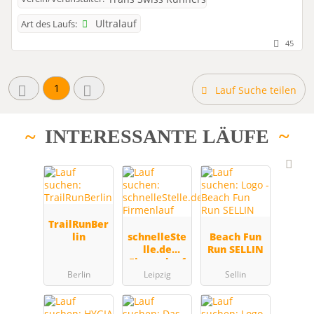
Ultralauf
Art des Laufs:
45
1
Lauf Suche teilen
INTERESSANTE LÄUFE
TrailRunBer
lin
schnelleSte
Beach Fun
lle.de
Run SELLIN
Firmenlauf
Berlin
Leipzig
Sellin