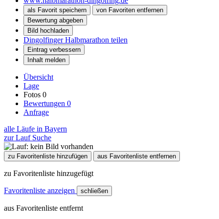
www.halbmarathon-dingolfing.de
als Favorit speichern
von Favoriten entfernen
Bewertung abgeben
Bild hochladen
Dingolfinger Halbmarathon teilen
Eintrag verbessern
Inhalt melden
Übersicht
Lage
Fotos
0
Bewertungen
0
Anfrage
alle Läufe in Bayern
zur Lauf Suche
zu Favoritenliste hinzufügen
aus Favoritenliste entfernen
zu Favoritenliste hinzugefügt
Favoritenliste anzeigen
schließen
aus Favoritenliste entfernt