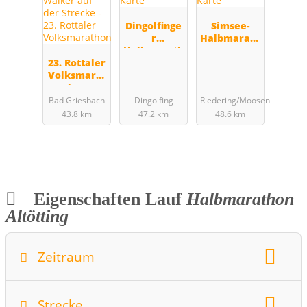
Dingolfinge
Simsee-
r
Halbmarath
Halbmarath
on
23. Rottaler
on
Volksmarat
hon
Bad Griesbach
Dingolfing
Riedering/Moosen
43.8 km
47.2 km
48.6 km
Eigenschaften Lauf
Halbmarathon
Altötting
Zeitraum
Wochentag:
Sonntag
Monat:
September
Strecke