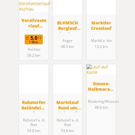
Vorsilveste
BLVMSCH
Marktler
rlauf
Berglauf
Crosslauf
Aschau
Sen/Jug,
31.Stoißer
Anger
Marktl a. Inn
1 Bew.
Alm
48.5 km
13.2 km
Aschau
Berglauf
56.2 km
Simsee-
Halbmarath
on
Riedering/Moosen
Ruhstorfer
Marktlauf
Geländelau
Rund um
48.6 km
f
Ruhstorf
Ruhstorf a. d.
Ruhstorf a. d.
Rott
Rott
53.8 km
53.8 km