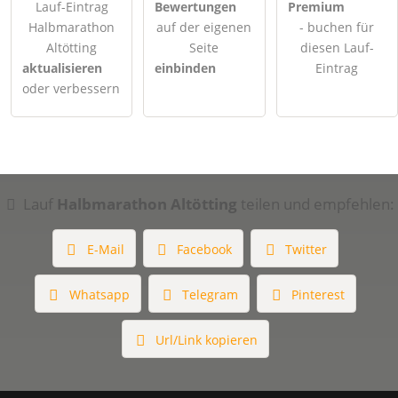
Lauf-Eintrag
Bewertungen
Premium
Halbmarathon
auf der eigenen
- buchen für
Altötting
Seite
diesen Lauf-
aktualisieren
einbinden
Eintrag
oder verbessern
Lauf
Halbmarathon Altötting
teilen und empfehlen:
E-Mail
Facebook
Twitter
Whatsapp
Telegram
Pinterest
Url/Link kopieren