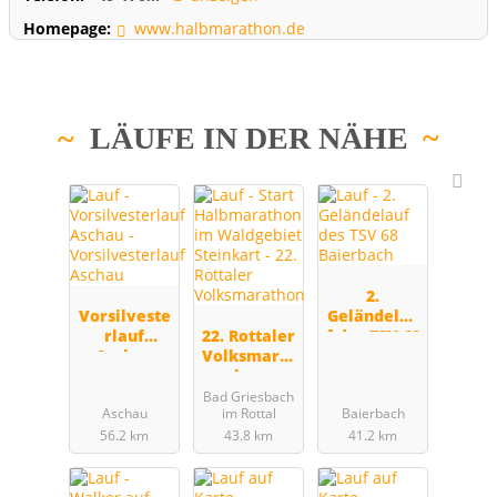
Homepage:
www.halbmarathon.de
LÄUFE IN DER NÄHE
2.
Vorsilveste
Geländelau
rlauf
22. Rottaler
f des TSV 68
Aschau
Volksmarat
Baierbach
hon
Bad Griesbach
Aschau
im Rottal
Baierbach
56.2 km
43.8 km
41.2 km