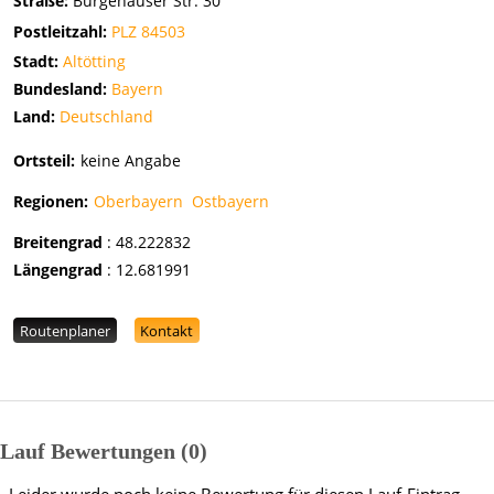
Straße:
Burgehauser Str. 30
Postleitzahl:
PLZ 84503
Stadt:
Altötting
Bundesland:
Bayern
Land:
Deutschland
Ortsteil:
keine Angabe
Regionen:
Oberbayern
Ostbayern
Breitengrad
:
48.222832
Längengrad
:
12.681991
Routenplaner
Kontakt
Lauf Bewertungen
0
Leider wurde noch keine Bewertung für diesen Lauf-Eintrag