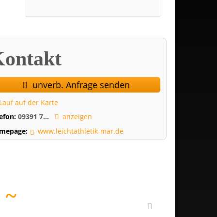
ontakt
unverb. Anfrage senden
Lauf auf der Karte
lefon:
09391 7...
anzeigen
mepage:
www.leichtathletik-mar.de
E