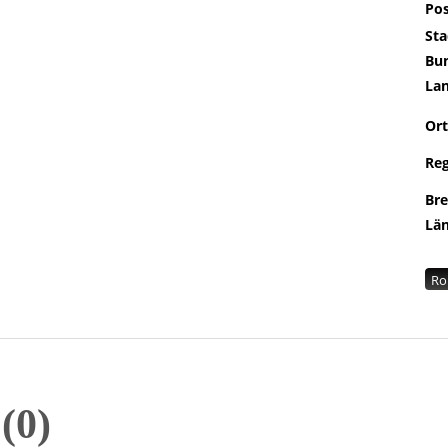
Pos
Sta
Bu
La
Ort
Re
Br
Lä
Ro
n
0