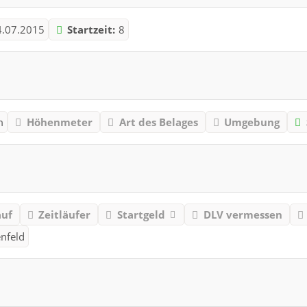
4.07.2015
Startzeit:
8
m
Höhenmeter
Art des Belages
Umgebung
auf
Zeitläufer
Startgeld
DLV vermessen
nfeld