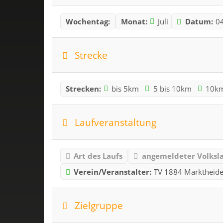
Wochentag:
Monat:
Juli
Datum:
0
Strecke
Strecken:
bis 5km
5 bis 10km
10k
Laufveranstaltung
Art des Laufs
angemeldeter Volksl
Verein/Veranstalter:
TV 1884 Marktheide
Zielgruppe