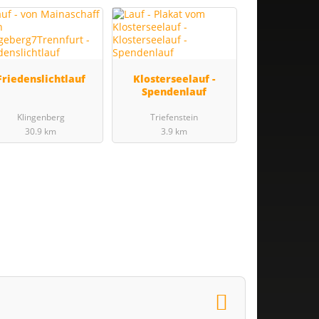
Friedenslichtlauf
Klosterseelauf -
Spendenlauf
Klingenberg
Triefenstein
30.9 km
3.9 km