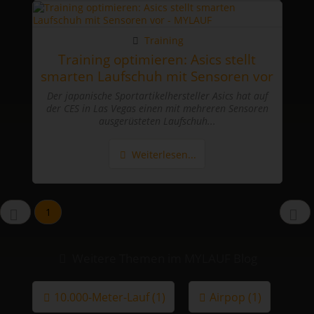
Training
Training optimieren: Asics stellt
smarten Laufschuh mit Sensoren vor
Der japanische Sportartikelhersteller Asics hat auf
der CES in Las Vegas einen mit mehreren Sensoren
ausgerüsteten Laufschuh...
Weiterlesen...
1
Weitere Themen im MYLAUF Blog
10.000-Meter-Lauf (1)
Airpop (1)