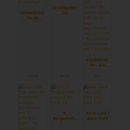
TrailRunBer
schnelleSte
lin
lle.de
Firmenlauf
Veedelrun.
de - die
kölschen
Bestenliste
Leipzig
Berlin
Köln
n auf 7
Strecken
9.
Aare Lauf /
Bergedorfe
Aare Trail
r Citylauf
am 14.06.20