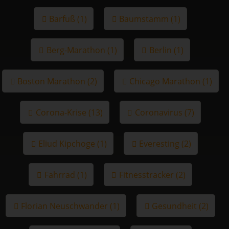
Barfuß (1)
Baumstamm (1)
Berg-Marathon (1)
Berlin (1)
Boston Marathon (2)
Chicago Marathon (1)
Corona-Krise (13)
Coronavirus (7)
Eliud Kipchoge (1)
Everesting (2)
Fahrrad (1)
Fitnesstracker (2)
Florian Neuschwander (1)
Gesundheit (2)