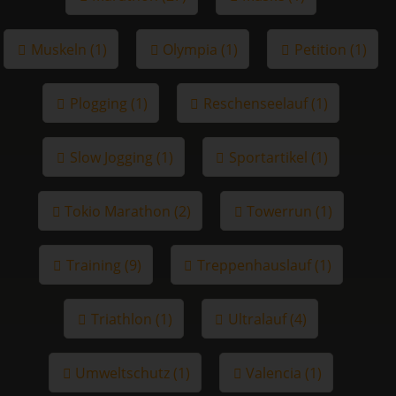
Muskeln (1)
Olympia (1)
Petition (1)
Plogging (1)
Reschenseelauf (1)
Slow Jogging (1)
Sportartikel (1)
Tokio Marathon (2)
Towerrun (1)
Training (9)
Treppenhauslauf (1)
Triathlon (1)
Ultralauf (4)
Umweltschutz (1)
Valencia (1)