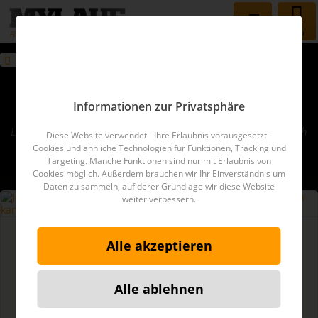
Menu
MYLAUF
Blog
Laufschuh
MYLAUF Blog
Informationen zur Privatsphäre
Hier bloggt es locker, leicht und unterhaltsam rund um die
Laufszene. Einen festen Plan haben wir noch nicht. Es wird sich
Diese Website verwendet - Ihre Erlaubnis vorausgesetzt -
entwickeln...
Cookies und ähnliche Technologien für Funktionen, Tracking und
Targeting. Manche Funktionen sind nur mit Erlaubnis von
Cookies möglich. Außerdem brauchen wir Ihr Einverständnis um
Artikel zum Thema
Laufschuh
Daten zu sammeln, auf derer Grundlage wir diese Website
weiter verbessern.
Laufen
Alle akzeptieren
Joggen ohne Laufschuhe – Warum Barfuß
laufen gesund sein kann
Viele Läuferinnen und Läufer setzen auf dämpfende Laufschuhe,
Alle ablehnen
dabei könnte es in vielerlei Hinsicht besser sein, die...