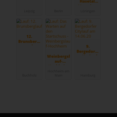
Hasetal-
Marathon
des VfL
Leipzig
Berlin
Löningen
Löningen
12.
Brunsbergl
auf
9.
Bergedorfe
Weinbergsl
r Citylauf
auf-
am
Hochheim
14.06.20
Hochheim am
Buchholz
Main
Hamburg