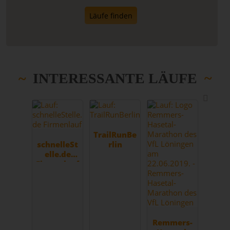
Läufe finden
INTERESSANTE LÄUFE
TrailRunBe
schnelleSt
rlin
elle.de
Firmenlauf
Remmers-