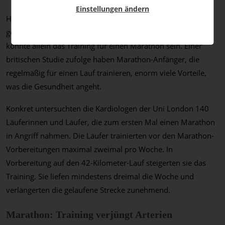
Einstellungen ändern
Haben Forscher den sprichwörtlichen Jungbrunnen
gefunden? Es scheint fast so – und die Verjüngungskur
könnte allein das Training für einen Marathon sein. Einer
britischen Studie zufolge haben Marathon-Anfänger, die
regelmäßig für einen Lauf trainieren, enorm viele Vorteile,
was die Gesundheit angeht.
Konkret untersuchten die Kardiologen der Uni London 140
Läuferinnen und Läufer, die zum ersten Mal einen Marathon
in Angriff nahmen. Die Läufer trainierten vor den Marathon-
Vorbereitungen maximal zweimal pro Woche. In
Vorbereitung auf den 42-Kilometer-Lauf steigerten sie das
Training. Sie liefen mindestens dreimal die Woche und
verlängerten die gelaufene Strecke zunehmend.
Marathon: Training verjüngt Arterien